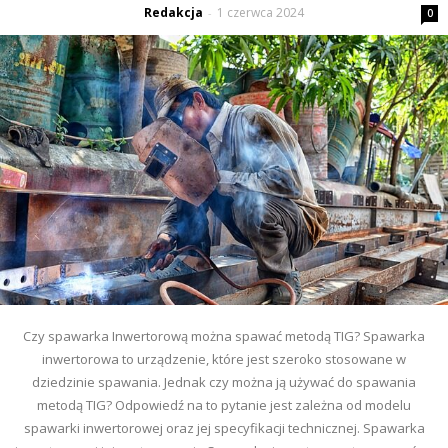
Redakcja
1 czerwca 2024
-
0
Czy spawarka Inwertorową można spawać metodą TIG? Spawarka
inwertorowa to urządzenie, które jest szeroko stosowane w
dziedzinie spawania. Jednak czy można ją używać do spawania
metodą TIG? Odpowiedź na to pytanie jest zależna od modelu
spawarki inwertorowej oraz jej specyfikacji technicznej. Spawarka