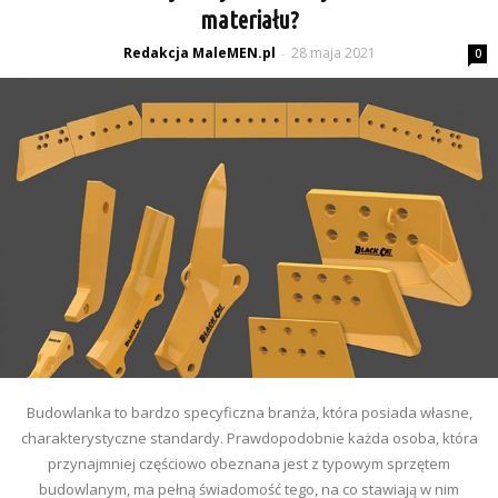
materiału?
Redakcja MaleMEN.pl
28 maja 2021
-
0
Budowlanka to bardzo specyficzna branża, która posiada własne,
charakterystyczne standardy. Prawdopodobnie każda osoba, która
przynajmniej częściowo obeznana jest z typowym sprzętem
budowlanym, ma pełną świadomość tego, na co stawiają w nim