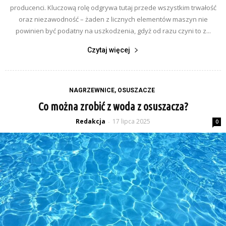
producenci. Kluczową rolę odgrywa tutaj przede wszystkim trwałość
oraz niezawodność – żaden z licznych elementów maszyn nie
powinien być podatny na uszkodzenia, gdyż od razu czyni to z...
Czytaj więcej
NAGRZEWNICE, OSUSZACZE
Co można zrobić z woda z osuszacza?
Redakcja
17 lipca 2025
-
0