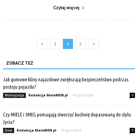
Czytaj więcej
3
4
5
ZOBACZ TEŻ
Jak gumowe kliny najazdowe zwiększają bezpieczeństwo podczas
postoju pojazdu?
Redakcja MaleMEN.pl
-
16 lipca 2026
Motoryzacja
0
Czy MIELE i SMEG pomagają stworzyć kuchnię dopasowaną do stylu
życia?
Redakcja MaleMEN.pl
-
10 lipca 2026
Dom
0