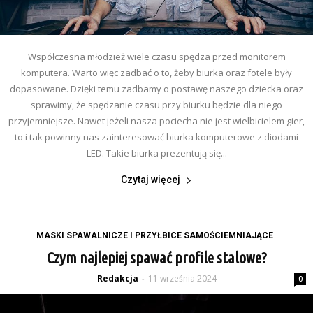
Współczesna młodzież wiele czasu spędza przed monitorem
komputera. Warto więc zadbać o to, żeby biurka oraz fotele były
dopasowane. Dzięki temu zadbamy o postawę naszego dziecka oraz
sprawimy, że spędzanie czasu przy biurku będzie dla niego
przyjemniejsze. Nawet jeżeli nasza pociecha nie jest wielbicielem gier,
to i tak powinny nas zainteresować biurka komputerowe z diodami
LED. Takie biurka prezentują się...
Czytaj więcej
MASKI SPAWALNICZE I PRZYŁBICE SAMOŚCIEMNIAJĄCE
Czym najlepiej spawać profile stalowe?
Redakcja
11 września 2024
-
0