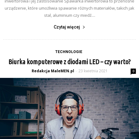
inwertorowa i jej zastosowanie Spawarka inwertorowa to przenośne
urządzenie, które umożliwia spawanie różnych materiałów, takich jak
stal, aluminium czy miedź....
Czytaj więcej
TECHNOLOGIE
Biurka komputerowe z diodami LED – czy warto?
Redakcja MaleMEN.pl
23 kwietnia 2021
-
0