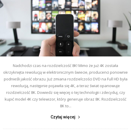
Nadchodzi czas na rozdzielczość 8K! Mimo że już 4K została
okrzyknięta rewolucją w elektronicznym świecie, producenci ponownie
podnieśli jakość obrazu. Już zmiana rozdzielczości DVD na Full HD była
rewolucją, następnie pojawiła się 4K, a teraz świat opanowuje
rozdzielczość 8K. Dowiedz się więcej o tej technologii i zdecyduj, czy
kupić model 4K czy telewizor, który generuje obraz 8K. Rozdzielczość
8K to...
Czytaj więcej