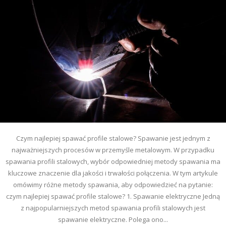
Czym najlepiej spawać profile stalowe? Spawanie jest jednym z
najważniejszych procesów w przemyśle metalowym. W przypadku
spawania profili stalowych, wybór odpowiedniej metody spawania ma
kluczowe znaczenie dla jakości i trwałości połączenia. W tym artykule
omówimy różne metody spawania, aby odpowiedzieć na pytanie:
czym najlepiej spawać profile stalowe? 1. Spawanie elektryczne Jedną
z najpopularniejszych metod spawania profili stalowych jest
spawanie elektryczne. Polega ono...