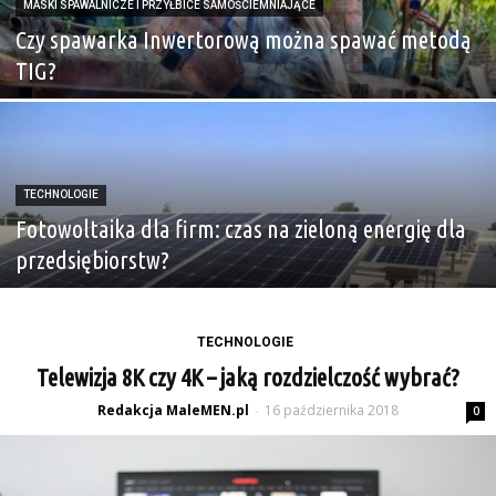
MASKI SPAWALNICZE I PRZYŁBICE SAMOŚCIEMNIAJĄCE
Czy spawarka Inwertorową można spawać metodą
TIG?
TECHNOLOGIE
Fotowoltaika dla firm: czas na zieloną energię dla
przedsiębiorstw?
TECHNOLOGIE
Telewizja 8K czy 4K – jaką rozdzielczość wybrać?
Redakcja MaleMEN.pl
16 października 2018
-
0