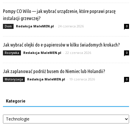
Pompy CO Wilo — jak wybrać urządzenie, które poprawi pracę
instalacji grzewczej?
Redakcja MaleMEN.pl
-
24 czerwca 2026
Dom
0
Jak wybrać olejki do e-papierosów w kilku świadomych krokach?
Redakcja MaleMEN.pl
-
22 czerwca 2026
Rozrywka
0
Jak zaplanować podróż busem do Niemiec lub Holandii?
Redakcja MaleMEN.pl
-
19 czerwca 2026
Motoryzacja
0
Kategorie
Kategorie