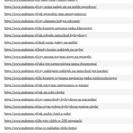
https://www.malemen.pl/czy-sosna-nadaje-sie-na-meble-ogrodowe/
https://www.malemen.pl/jak-sprawdzic-stan-amortyzatorow/
https://www.malemen.pl/czy-zlamana-lodyga-odrosnie/
https://www.malemen.pl/ile-kosztuje-naprawa-paska-klinowego/
https://www.malemen.pl/jak-odpalic-samochod-hybrydowy/
https://www.malemen.pl/skad-wziac-palety-na-meble/
https://www.malemen.pl/kiedy-koniec-naklejek-na-szybe/
https://www.malemen.pl/czy-mozna-trzymac-noge-na-sprzegle/
https://www.malemen.pl/jaka-jest-najmocniejsza-tasma-dwustronna/
https://www.malemen.pl/czy-naklejanie-naklejek-na-samochod-jest-karalne/
https://www.malemen.pl/ile-kosztuje-wymiana-napinacza-paska-wielorowkowego/
https://www.malemen.pl/jak-utrzymac-temperature-w-garazu/
https://www.malemen.pl/jak-sie-robi-vlepki/
https://www.malemen.pl/czy-samochody-hybrydowe-sa-oszczedne/
https://www.malemen.pl/na-czym-polega-hybrydowa-pompa-ciepla/
https://www.malemen.pl/jak-zrobic-fotel-z-palet/
https://www.malemen.pl/ile-piec-chleb-w-200-stopniach/
https://www.malemen.pl/na-co-nakladac-efekt-lustra/