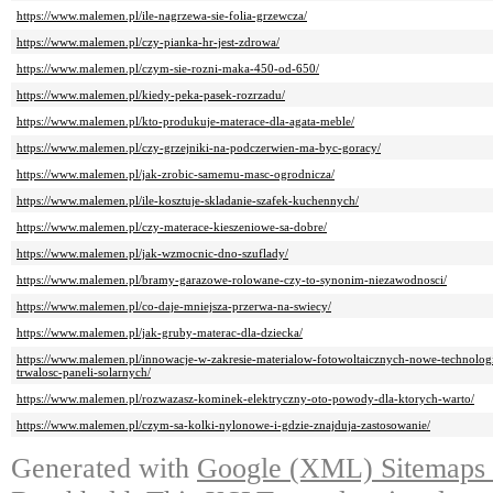
https://www.malemen.pl/ile-nagrzewa-sie-folia-grzewcza/
https://www.malemen.pl/czy-pianka-hr-jest-zdrowa/
https://www.malemen.pl/czym-sie-rozni-maka-450-od-650/
https://www.malemen.pl/kiedy-peka-pasek-rozrzadu/
https://www.malemen.pl/kto-produkuje-materace-dla-agata-meble/
https://www.malemen.pl/czy-grzejniki-na-podczerwien-ma-byc-goracy/
https://www.malemen.pl/jak-zrobic-samemu-masc-ogrodnicza/
https://www.malemen.pl/ile-kosztuje-skladanie-szafek-kuchennych/
https://www.malemen.pl/czy-materace-kieszeniowe-sa-dobre/
https://www.malemen.pl/jak-wzmocnic-dno-szuflady/
https://www.malemen.pl/bramy-garazowe-rolowane-czy-to-synonim-niezawodnosci/
https://www.malemen.pl/co-daje-mniejsza-przerwa-na-swiecy/
https://www.malemen.pl/jak-gruby-materac-dla-dziecka/
https://www.malemen.pl/innowacje-w-zakresie-materialow-fotowoltaicznych-nowe-technologi
trwalosc-paneli-solarnych/
https://www.malemen.pl/rozwazasz-kominek-elektryczny-oto-powody-dla-ktorych-warto/
https://www.malemen.pl/czym-sa-kolki-nylonowe-i-gdzie-znajduja-zastosowanie/
Generated with
Google (XML) Sitemaps G