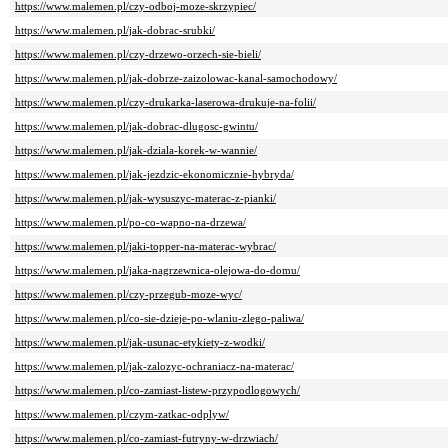
https://www.malemen.pl/czy-odboj-moze-skrzypiec/
https://www.malemen.pl/jak-dobrac-srubki/
https://www.malemen.pl/czy-drzewo-orzech-sie-bieli/
https://www.malemen.pl/jak-dobrze-zaizolowac-kanal-samochodowy/
https://www.malemen.pl/czy-drukarka-laserowa-drukuje-na-folii/
https://www.malemen.pl/jak-dobrac-dlugosc-gwintu/
https://www.malemen.pl/jak-dziala-korek-w-wannie/
https://www.malemen.pl/jak-jezdzic-ekonomicznie-hybryda/
https://www.malemen.pl/jak-wysuszyc-materac-z-pianki/
https://www.malemen.pl/po-co-wapno-na-drzewa/
https://www.malemen.pl/jaki-topper-na-materac-wybrac/
https://www.malemen.pl/jaka-nagrzewnica-olejowa-do-domu/
https://www.malemen.pl/czy-przegub-moze-wyc/
https://www.malemen.pl/co-sie-dzieje-po-wlaniu-zlego-paliwa/
https://www.malemen.pl/jak-usunac-etykiety-z-wodki/
https://www.malemen.pl/jak-zalozyc-ochraniacz-na-materac/
https://www.malemen.pl/co-zamiast-listew-przypodlogowych/
https://www.malemen.pl/czym-zatkac-odplyw/
https://www.malemen.pl/co-zamiast-futryny-w-drzwiach/