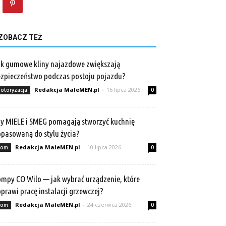
ZOBACZ TEŻ
k gumowe kliny najazdowe zwiększają
zpieczeństwo podczas postoju pojazdu?
Redakcja MaleMEN.pl
-
16 lipca 2026
otoryzacja
0
y MIELE i SMEG pomagają stworzyć kuchnię
pasowaną do stylu życia?
Redakcja MaleMEN.pl
-
10 lipca 2026
om
0
mpy CO Wilo — jak wybrać urządzenie, które
prawi pracę instalacji grzewczej?
Redakcja MaleMEN.pl
-
24 czerwca 2026
om
0