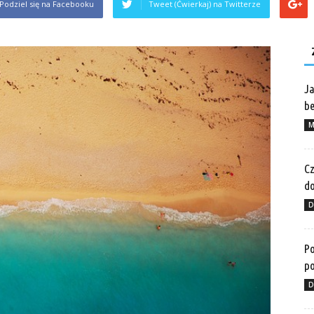
Podziel się na Facebooku
Tweet (Ćwierkaj) na Twitterze
Ja
be
M
Cz
do
D
Po
po
D