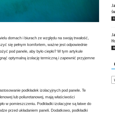
Ja
ś
R
Ja
elu domach i biurach ze względu na swoją trwałość,
Ho
eszyć się pełnym komfortem, ważne jest odpowiednie
M
ożyć pod panele, aby było ciepło? W tym artykule
ągnąć optymalną izolację termiczną i zapewnić przyjemne
Ka
astosowanie podkładek izolacyjnych pod panele. Te
ylenowej lub poliuretanowej, mają właściwości
pło w pomieszczeniu. Podkładki izolacyjne są łatwe do
łodze przed układaniem paneli. Dodatkowo, podkładki