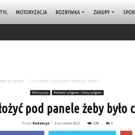
TYL
MOTORYZACJA
ROZRYWKA
ZAKUPY
SPOR
istwy progowe
Co położyć pod panele żeby było ciepło?
Motoryzacja
Nakładki progowe i listwy progowe
łożyć pod panele żeby było c
Przez
Redakcja
-
3 września 2025
576
0