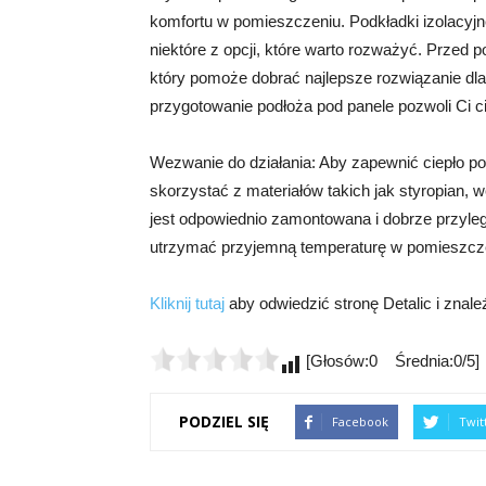
komfortu w pomieszczeniu. Podkładki izolacyjne
niektóre z opcji, które warto rozważyć. Przed p
który pomoże dobrać najlepsze rozwiązanie dla
przygotowanie podłoża pod panele pozwoli Ci cie
Wezwanie do działania: Aby zapewnić ciepło po
skorzystać z materiałów takich jak styropian, we
jest odpowiednio zamontowana i dobrze przyleg
utrzymać przyjemną temperaturę w pomieszcz
Kliknij tutaj
aby odwiedzić stronę Detalic i znale
[Głosów:0 Średnia:0/5]
PODZIEL SIĘ
Facebook
Twit