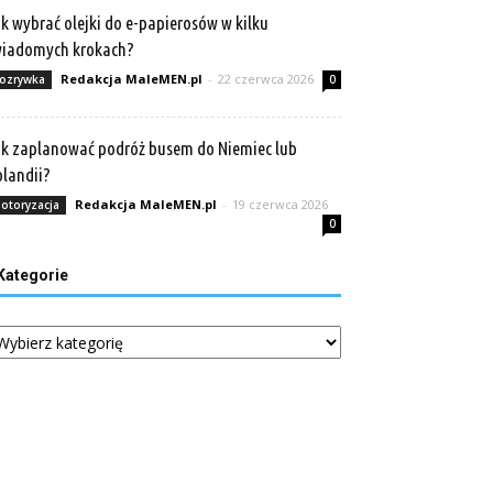
k wybrać olejki do e-papierosów w kilku
wiadomych krokach?
Redakcja MaleMEN.pl
-
22 czerwca 2026
ozrywka
0
k zaplanować podróż busem do Niemiec lub
landii?
Redakcja MaleMEN.pl
-
19 czerwca 2026
otoryzacja
0
Kategorie
tegorie