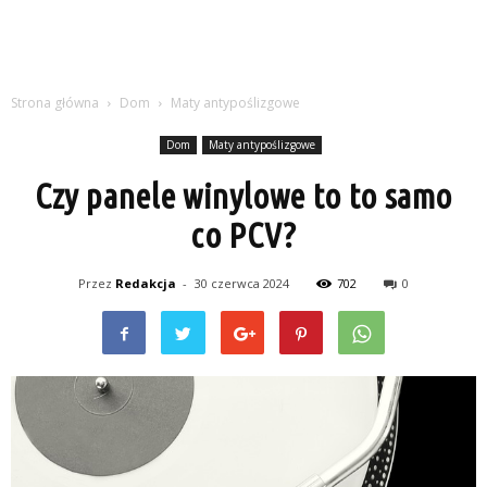
Strona główna
Dom
Maty antypoślizgowe
Dom
Maty antypoślizgowe
Czy panele winylowe to to samo
co PCV?
Przez
Redakcja
-
30 czerwca 2024
702
0