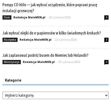
Pompy CO Wilo — jak wybrać urządzenie, które poprawi pracę
instalacji grzewczej?
Redakcja MaleMEN.pl
-
24 czerwca 2026
Dom
0
Jak wybrać olejki do e-papierosów w kilku świadomych krokach?
Redakcja MaleMEN.pl
-
22 czerwca 2026
Rozrywka
0
Jak zaplanować podróż busem do Niemiec lub Holandii?
Redakcja MaleMEN.pl
-
19 czerwca 2026
Motoryzacja
0
Kategorie
Kategorie