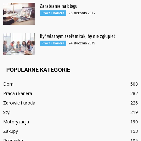
Zarabianie na blogu
25 sierpnia 2017
Praca i kariera
Być własnym szefem tak, by nie zgłupieć
24 stycznia 2019
Praca i kariera
POPULARNE KATEGORIE
Dom
508
Praca i kariera
282
Zdrowie i uroda
226
Styl
219
Motoryzacja
190
Zakupy
153
Rozrywka
105