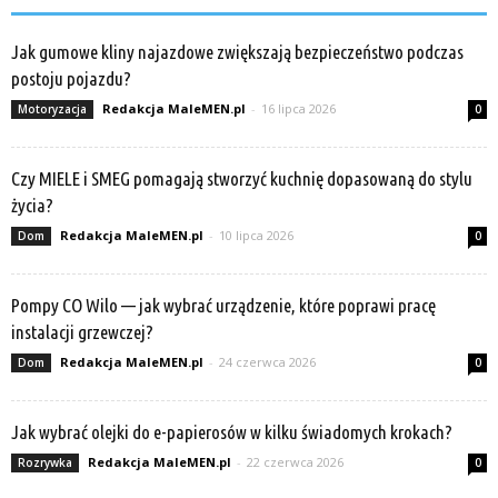
Jak gumowe kliny najazdowe zwiększają bezpieczeństwo podczas
postoju pojazdu?
Redakcja MaleMEN.pl
-
16 lipca 2026
Motoryzacja
0
Czy MIELE i SMEG pomagają stworzyć kuchnię dopasowaną do stylu
życia?
Redakcja MaleMEN.pl
-
10 lipca 2026
Dom
0
Pompy CO Wilo — jak wybrać urządzenie, które poprawi pracę
instalacji grzewczej?
Redakcja MaleMEN.pl
-
24 czerwca 2026
Dom
0
Jak wybrać olejki do e-papierosów w kilku świadomych krokach?
Redakcja MaleMEN.pl
-
22 czerwca 2026
Rozrywka
0