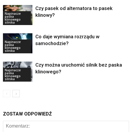
Czy pasek od alternatora to pasek
Napinacze
klinowy?
paska
klinowego
silnika
Co daje wymiana rozrządu w
Napinacze
samochodzie?
paska
klinowego
silnika
Czy można uruchomić silnik bez paska
Napinacze
klinowego?
paska
klinowego
silnika
ZOSTAW ODPOWIEDŹ