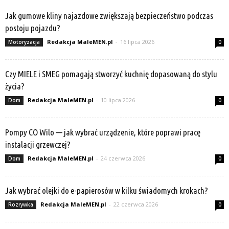
Jak gumowe kliny najazdowe zwiększają bezpieczeństwo podczas
postoju pojazdu?
Redakcja MaleMEN.pl
-
16 lipca 2026
Motoryzacja
0
Czy MIELE i SMEG pomagają stworzyć kuchnię dopasowaną do stylu
życia?
Redakcja MaleMEN.pl
-
10 lipca 2026
Dom
0
Pompy CO Wilo — jak wybrać urządzenie, które poprawi pracę
instalacji grzewczej?
Redakcja MaleMEN.pl
-
24 czerwca 2026
Dom
0
Jak wybrać olejki do e-papierosów w kilku świadomych krokach?
Redakcja MaleMEN.pl
-
22 czerwca 2026
Rozrywka
0