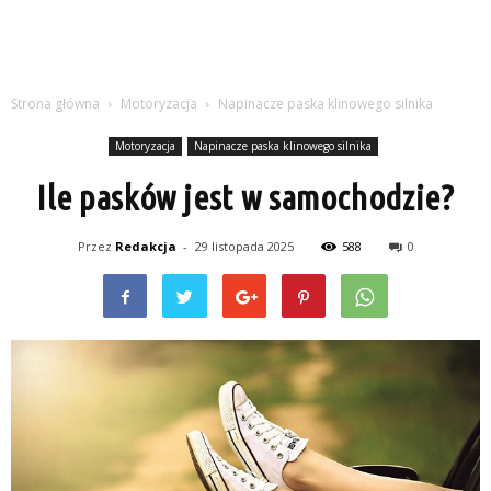
Strona główna
Motoryzacja
Napinacze paska klinowego silnika
Motoryzacja
Napinacze paska klinowego silnika
Ile pasków jest w samochodzie?
Przez
Redakcja
-
29 listopada 2025
588
0