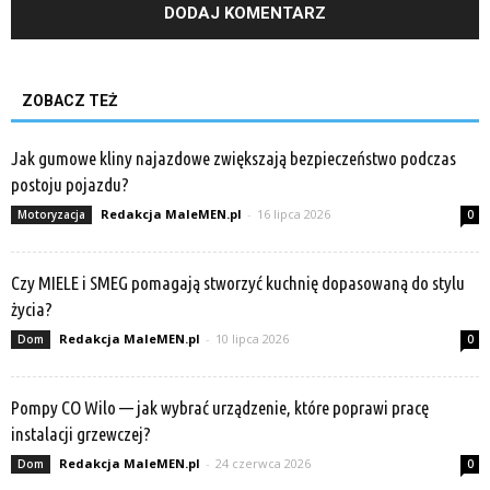
ZOBACZ TEŻ
Jak gumowe kliny najazdowe zwiększają bezpieczeństwo podczas
postoju pojazdu?
Redakcja MaleMEN.pl
-
16 lipca 2026
Motoryzacja
0
Czy MIELE i SMEG pomagają stworzyć kuchnię dopasowaną do stylu
życia?
Redakcja MaleMEN.pl
-
10 lipca 2026
Dom
0
Pompy CO Wilo — jak wybrać urządzenie, które poprawi pracę
instalacji grzewczej?
Redakcja MaleMEN.pl
-
24 czerwca 2026
Dom
0