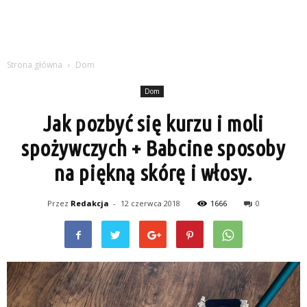
Strona główna
Dom
Dom
Jak pozbyć się kurzu i moli
spożywczych + Babcine sposoby
na piękną skórę i włosy.
Przez
Redakcja
-
12 czerwca 2018
1666
0