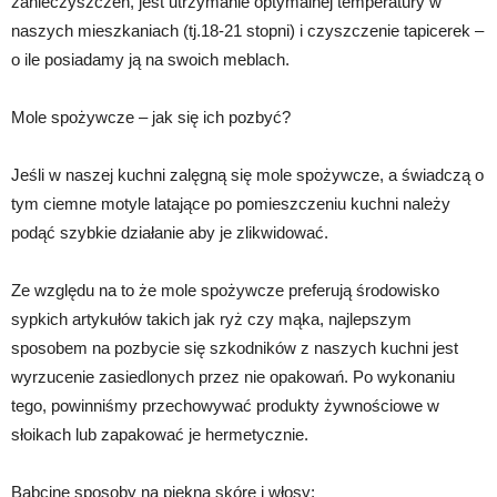
zanieczyszczeń, jest utrzymanie optymalnej temperatury w
naszych mieszkaniach (tj.18-21 stopni) i czyszczenie tapicerek –
o ile posiadamy ją na swoich meblach.
Mole spożywcze – jak się ich pozbyć?
Jeśli w naszej kuchni zalęgną się mole spożywcze, a świadczą o
tym ciemne motyle latające po pomieszczeniu kuchni należy
podąć szybkie działanie aby je zlikwidować.
Ze względu na to że mole spożywcze preferują środowisko
sypkich artykułów takich jak ryż czy mąka, najlepszym
sposobem na pozbycie się szkodników z naszych kuchni jest
wyrzucenie zasiedlonych przez nie opakowań. Po wykonaniu
tego, powinniśmy przechowywać produkty żywnościowe w
słoikach lub zapakować je hermetycznie.
Babcine sposoby na piękną skórę i włosy: