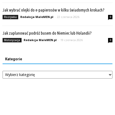
Jak wybrać olejki do e-papierosów w kilku świadomych krokach?
Redakcja MaleMEN.pl
-
22 czerwca 2026
Rozrywka
0
Jak zaplanować podróż busem do Niemiec lub Holandii?
Redakcja MaleMEN.pl
-
19 czerwca 2026
Motoryzacja
0
Kategorie
Kategorie