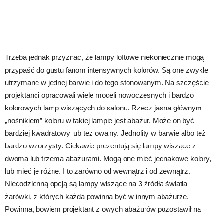
Trzeba jednak przyznać, że lampy loftowe niekoniecznie mogą
przypaść do gustu fanom intensywnych kolorów. Są one zwykle
utrzymane w jednej barwie i do tego stonowanym. Na szczęście
projektanci opracowali wiele modeli nowoczesnych i bardzo
kolorowych lamp wiszących do salonu. Rzecz jasna głównym
„nośnikiem” koloru w takiej lampie jest abażur. Może on być
bardziej kwadratowy lub też owalny. Jednolity w barwie albo też
bardzo wzorzysty. Ciekawie prezentują się lampy wiszące z
dwoma lub trzema abażurami. Mogą one mieć jednakowe kolory,
lub mieć je różne. I to zarówno od wewnątrz i od zewnątrz.
Niecodzienną opcją są lampy wiszące na 3 źródła światła –
żarówki, z których każda powinna być w innym abażurze.
Powinna, bowiem projektant z owych abażurów pozostawił na