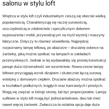
salonu w stylu loft
Wnętrza w stylu loft czyli industrialnym cieszą się obecnie wielką
popularnością. Charakteryzują się raczej surowością,
oszczędnością w zdobnictwie i specyficznym doborem
wyposażenia i mebli, przywodzącym na myśl wystrój i maszyny
fabryczne. Dotyczy to również oświetlenia. Najprędzej
rozpoznamy lampę loftową, po abażurze – drucianej osłonce na
żarówkę, jaką można spotkać na lampach w zakładach
przemysłowych. Jednak w tej wydawałoby się prostej konstrukcji
panuje duża różnorodność we wzornictwie. Nowoczesne lampy
loftowe przyciągają wzrok dizajnem i skutecznie łączą surową
estetykę z domowym ciepłem. Druciane abażury można spotkać
w kształtach podłużnych, krągłych oraz kanciastych i prostych.
Mogą się zwężać w którąś stronę, lub być proporcjonalne. Lampy
sufitowe w stylu loft mogą być jednożarówkowe, dwu lub mieć
nawet więcej żarówek. Zwłaszcza ta ostatnia opcja daje duże