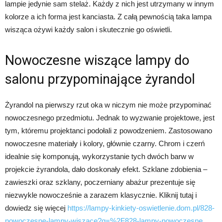
lampie jedynie sam stelaż. Każdy z nich jest utrzymany w innym
kolorze a ich forma jest kanciasta. Z całą pewnością taka lampa
wisząca ożywi każdy salon i skutecznie go oświetli.
Nowoczesne wiszące lampy do
salonu przypominające żyrandol
Żyrandol na pierwszy rzut oka w niczym nie może przypominać
nowoczesnego przedmiotu. Jednak to wyzwanie projektowe, jest
tym, któremu projektanci podołali z powodzeniem. Zastosowano
nowoczesne materiały i kolory, głównie czarny. Chrom i czerń
idealnie się komponują, wykorzystanie tych dwóch barw w
projekcie żyrandola, dało doskonały efekt. Szklane zdobienia –
zawieszki oraz szklany, poczerniany abażur prezentuje się
niezwykle nowocześnie a zarazem klasycznie. Kliknij tutaj i
dowiedz się więcej
https://lampy-kinkiety-oswietlenie.dom.pl/828-
nowoczesne-lampy-wiszace?q=%2F828-lampy-nowoczesne
.