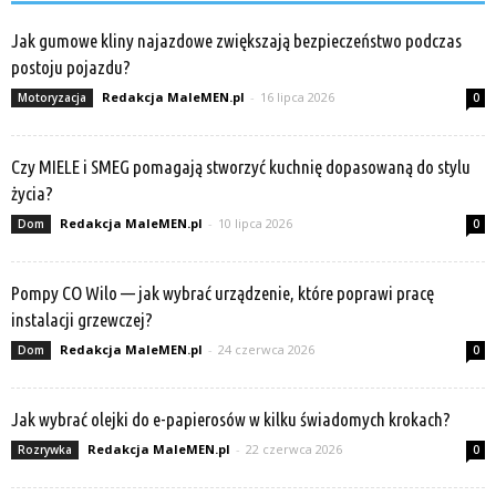
Jak gumowe kliny najazdowe zwiększają bezpieczeństwo podczas
postoju pojazdu?
Redakcja MaleMEN.pl
-
16 lipca 2026
Motoryzacja
0
Czy MIELE i SMEG pomagają stworzyć kuchnię dopasowaną do stylu
życia?
Redakcja MaleMEN.pl
-
10 lipca 2026
Dom
0
Pompy CO Wilo — jak wybrać urządzenie, które poprawi pracę
instalacji grzewczej?
Redakcja MaleMEN.pl
-
24 czerwca 2026
Dom
0
Jak wybrać olejki do e-papierosów w kilku świadomych krokach?
Redakcja MaleMEN.pl
-
22 czerwca 2026
Rozrywka
0