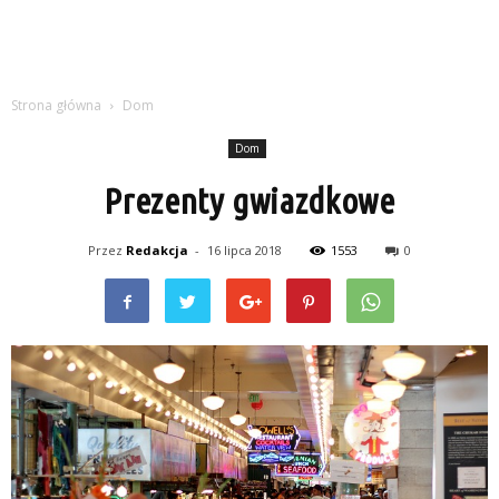
Strona główna
Dom
Dom
Prezenty gwiazdkowe
Przez
Redakcja
-
16 lipca 2018
1553
0