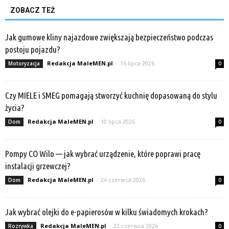
ZOBACZ TEŻ
Jak gumowe kliny najazdowe zwiększają bezpieczeństwo podczas
postoju pojazdu?
Redakcja MaleMEN.pl
-
16 lipca 2026
Motoryzacja
0
Czy MIELE i SMEG pomagają stworzyć kuchnię dopasowaną do stylu
życia?
Redakcja MaleMEN.pl
-
10 lipca 2026
Dom
0
Pompy CO Wilo — jak wybrać urządzenie, które poprawi pracę
instalacji grzewczej?
Redakcja MaleMEN.pl
-
24 czerwca 2026
Dom
0
Jak wybrać olejki do e-papierosów w kilku świadomych krokach?
Redakcja MaleMEN.pl
-
22 czerwca 2026
Rozrywka
0