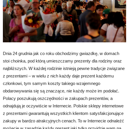
Dnia 24 grudnia jak co roku obchodzimy gwiazdkę, w domach
stoi choinka, pod którą umieszczamy prezenty dla rodziny oraz
najbliższych. W każdej rodzinie istnieją pewne tradycje związane
z prezentami – w wielu z nich każdy daje prezent każdemu
członkowi, tym samym koszty takiego wzajemnego
obdarowywania się są znaczące, nie każdy może im podołać.
Polacy poszukują oszczędności w zakupach prezentów, a
odnajdują je oczywiście w Internecie. Polskie sklepy internetowe
z prezentami gwarantują wszystkich klientom satysfakcjonujące
zakupy w bardzo atrakcyjnych cenach. To w Internecie odnaleźć
możecie w zasadzie każdy prezent jaki tylko przyjdzie wam na