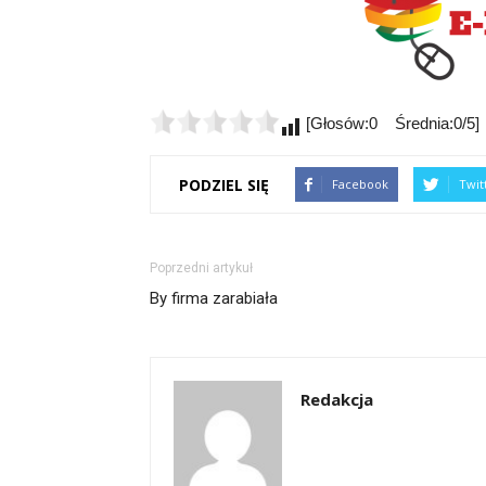
[Głosów:0 Średnia:0/5]
PODZIEL SIĘ
Facebook
Twit
Poprzedni artykuł
By firma zarabiała
Redakcja