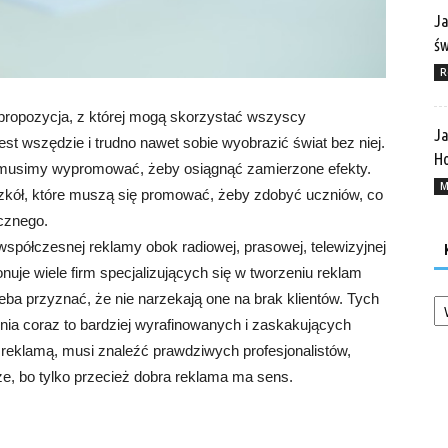
Ja
ś
R
 propozycja, z której mogą skorzystać wszyscy
Ja
est wszędzie i trudno nawet sobie wyobrazić świat bez niej.
Ho
o musimy wypromować, żeby osiągnąć zamierzone efekty.
M
szkół, które muszą się promować, żeby zdobyć uczniów, co
cznego.
współczesnej reklamy obok radiowej, prasowej, telewizyjnej
nuje wiele firm specjalizujących się w tworzeniu reklam
Ka
eba przyznać, że nie narzekają one na brak klientów. Tych
enia coraz to bardziej wyrafinowanych i zaskakujących
ą reklamą, musi znaleźć prawdziwych profesjonalistów,
e, bo tylko przecież dobra reklama ma sens.