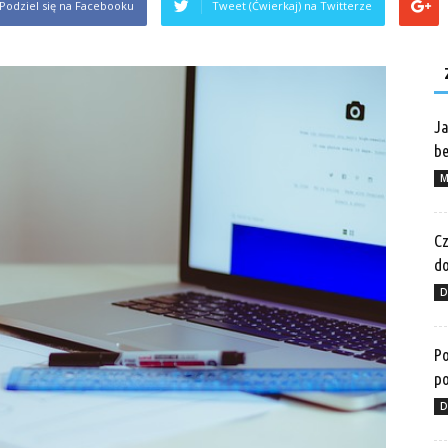
Podziel się na Facebooku
Tweet (Ćwierkaj) na Twitterze
Ja
be
M
Cz
do
D
Po
po
D