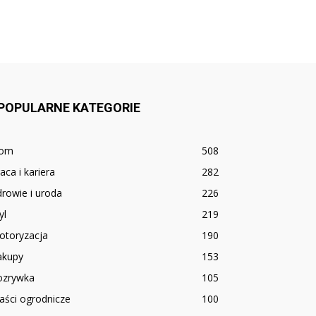
POPULARNE KATEGORIE
om
508
aca i kariera
282
rowie i uroda
226
yl
219
otoryzacja
190
akupy
153
ozrywka
105
aści ogrodnicze
100