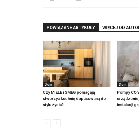
POWIĄZANE ARTYKUŁY
WIĘCEJ OD AUTO
Dom
Dom
Czy MIELE i SMEG pomagają
Pompy CO W
stworzyć kuchnię dopasowaną do
urządzenie,
stylu życia?
instalacji 