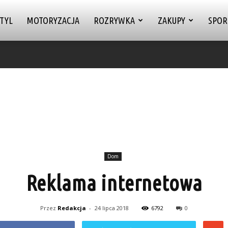
TYL
MOTORYZACJA
ROZRYWKA
ZAKUPY
SPOR
Dom
Reklama internetowa
Przez
Redakcja
-
24 lipca 2018
6792
0