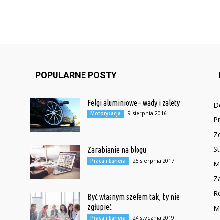
POPULARNE POSTY
Felgi aluminiowe – wady i zalety
D
9 sierpnia 2016
Motoryzacja
Pr
Zd
St
Zarabianie na blogu
25 sierpnia 2017
Praca i kariera
M
Z
R
Być własnym szefem tak, by nie
zgłupieć
M
24 stycznia 2019
Praca i kariera