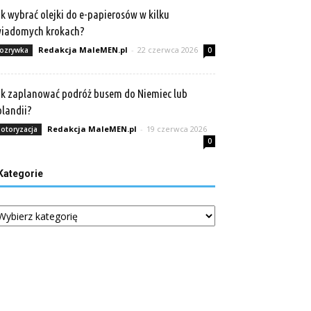
k wybrać olejki do e-papierosów w kilku
wiadomych krokach?
Redakcja MaleMEN.pl
-
22 czerwca 2026
ozrywka
0
k zaplanować podróż busem do Niemiec lub
landii?
Redakcja MaleMEN.pl
-
19 czerwca 2026
otoryzacja
0
Kategorie
tegorie