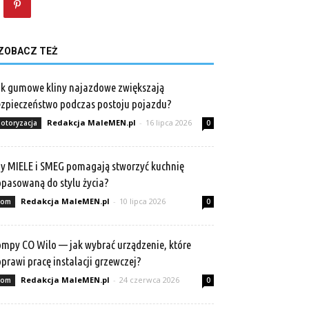
ZOBACZ TEŻ
k gumowe kliny najazdowe zwiększają
zpieczeństwo podczas postoju pojazdu?
Redakcja MaleMEN.pl
-
16 lipca 2026
otoryzacja
0
y MIELE i SMEG pomagają stworzyć kuchnię
pasowaną do stylu życia?
Redakcja MaleMEN.pl
-
10 lipca 2026
om
0
mpy CO Wilo — jak wybrać urządzenie, które
prawi pracę instalacji grzewczej?
Redakcja MaleMEN.pl
-
24 czerwca 2026
om
0