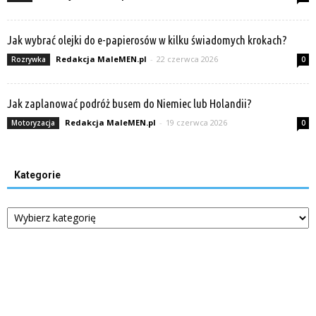
Jak wybrać olejki do e-papierosów w kilku świadomych krokach?
Redakcja MaleMEN.pl
-
22 czerwca 2026
Rozrywka
0
Jak zaplanować podróż busem do Niemiec lub Holandii?
Redakcja MaleMEN.pl
-
19 czerwca 2026
Motoryzacja
0
Kategorie
Kategorie