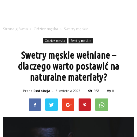
Strona główna
Odzież męska
Swetry męskie
Odzież męska
Swetry męskie
Swetry męskie wełniane –
dlaczego warto postawić na
naturalne materiały?
Przez
Redakcja
-
3 kwietnia 2023
953
0