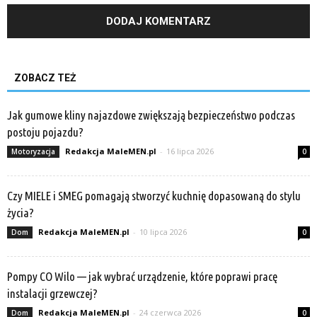
ZOBACZ TEŻ
Jak gumowe kliny najazdowe zwiększają bezpieczeństwo podczas
postoju pojazdu?
Redakcja MaleMEN.pl
-
16 lipca 2026
Motoryzacja
0
Czy MIELE i SMEG pomagają stworzyć kuchnię dopasowaną do stylu
życia?
Redakcja MaleMEN.pl
-
10 lipca 2026
Dom
0
Pompy CO Wilo — jak wybrać urządzenie, które poprawi pracę
instalacji grzewczej?
Redakcja MaleMEN.pl
-
24 czerwca 2026
Dom
0