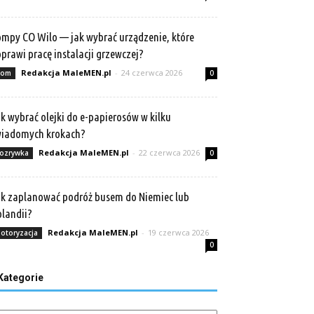
mpy CO Wilo — jak wybrać urządzenie, które
prawi pracę instalacji grzewczej?
Redakcja MaleMEN.pl
-
24 czerwca 2026
om
0
k wybrać olejki do e-papierosów w kilku
wiadomych krokach?
Redakcja MaleMEN.pl
-
22 czerwca 2026
ozrywka
0
k zaplanować podróż busem do Niemiec lub
landii?
Redakcja MaleMEN.pl
-
19 czerwca 2026
otoryzacja
0
Kategorie
tegorie