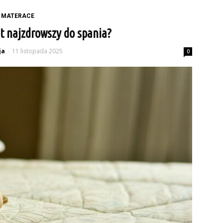
MATERACE
st najzdrowszy do spania?
ja
11 listopada 2025
-
0