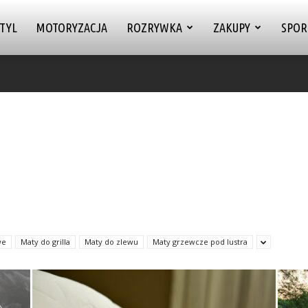
TYL
MOTORYZACJA
ROZRYWKA
ZAKUPY
SPOR
we
Maty do grilla
Maty do zlewu
Maty grzewcze pod lustra