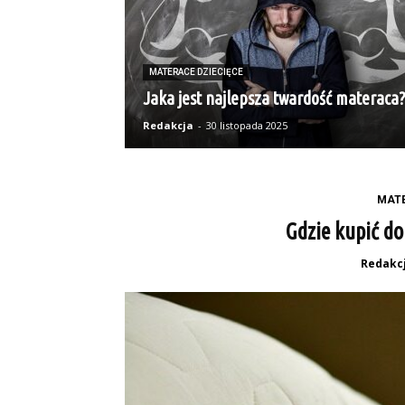
MATERACE DZIECIĘCE
Jaka jest najlepsza twardość materaca?
Redakcja
-
30 listopada 2025
MATE
Gdzie kupić d
Redakc