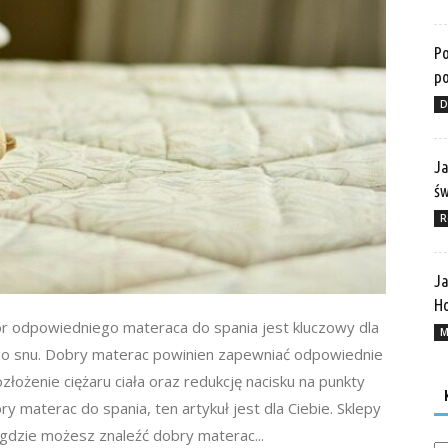
Po
po
D
Ja
ś
R
Ja
Ho
r odpowiedniego materaca do spania jest kluczowy dla
M
o snu. Dobry materac powinien zapewniać odpowiednie
łożenie ciężaru ciała oraz redukcję nacisku na punkty
bry materac do spania, ten artykuł jest dla Ciebie. Sklepy
gdzie możesz znaleźć dobry materac...
Ka