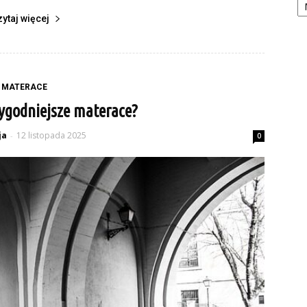
zytaj więcej
MATERACE
ygodniejsze materace?
ja
12 listopada 2025
-
0