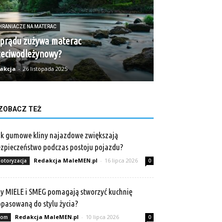
HRANIACZE NA MATERAC
 prądu zużywa materac
zeciwodleżynowy?
akcja
-
26 listopada 2025
ZOBACZ TEŻ
k gumowe kliny najazdowe zwiększają
zpieczeństwo podczas postoju pojazdu?
Redakcja MaleMEN.pl
-
16 lipca 2026
otoryzacja
0
y MIELE i SMEG pomagają stworzyć kuchnię
pasowaną do stylu życia?
Redakcja MaleMEN.pl
-
10 lipca 2026
om
0