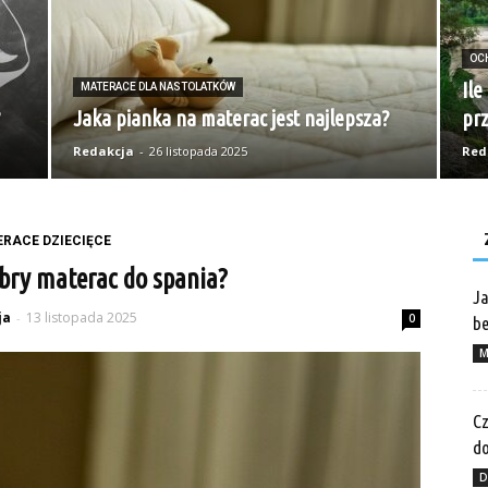
OC
Ile
MATERACE DLA NASTOLATKÓW
Jaka pianka na materac jest najlepsza?
pr
Redakcja
-
26 listopada 2025
Red
RACE DZIECIĘCE
obry materac do spania?
Ja
ja
13 listopada 2025
-
0
be
M
Cz
do
D