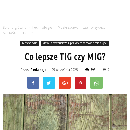
Strona główna
Technologie
Maski spawalnicze i przyłbice
samościemniające
Technologie
Maski spawalnicze i przyłbice samościemniające
Co lepsze TIG czy MIG?
Przez
Redakcja
-
29 września 2025
393
0