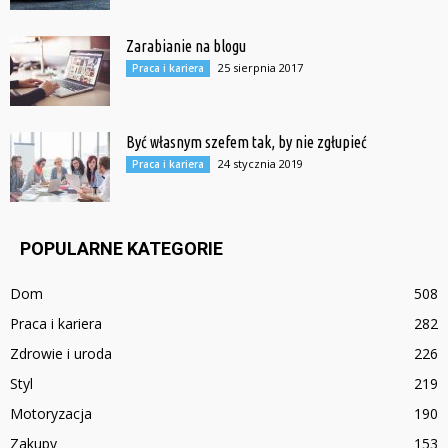
Zarabianie na blogu
25 sierpnia 2017
Praca i kariera
Być własnym szefem tak, by nie zgłupieć
24 stycznia 2019
Praca i kariera
POPULARNE KATEGORIE
Dom
508
Praca i kariera
282
Zdrowie i uroda
226
Styl
219
Motoryzacja
190
Zakupy
153