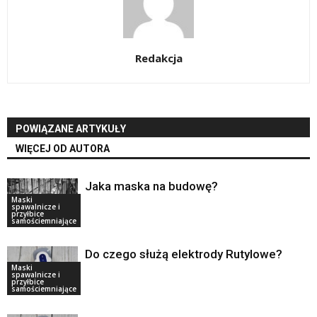
Redakcja
POWIĄZANE ARTYKUŁY
WIĘCEJ OD AUTORA
Jaka maska na budowę?
Maski
spawalnicze i
przyłbice
samościemniające
Do czego służą elektrody Rutylowe?
Maski
spawalnicze i
przyłbice
samościemniające