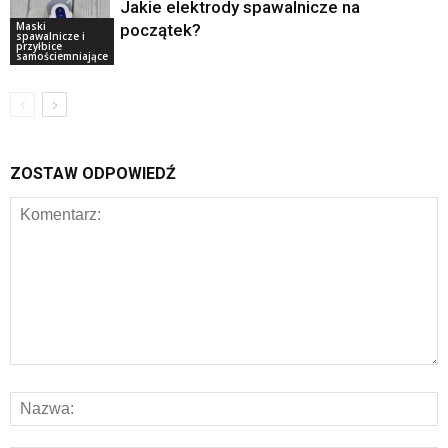
Jakie elektrody spawalnicze na
Maski
początek?
spawalnicze i
przyłbice
samościemniające
ZOSTAW ODPOWIEDŹ