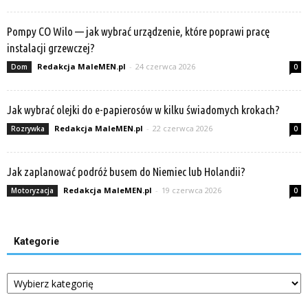
Pompy CO Wilo — jak wybrać urządzenie, które poprawi pracę
instalacji grzewczej?
Redakcja MaleMEN.pl
-
24 czerwca 2026
Dom
0
Jak wybrać olejki do e-papierosów w kilku świadomych krokach?
Redakcja MaleMEN.pl
-
22 czerwca 2026
Rozrywka
0
Jak zaplanować podróż busem do Niemiec lub Holandii?
Redakcja MaleMEN.pl
-
19 czerwca 2026
Motoryzacja
0
Kategorie
Kategorie