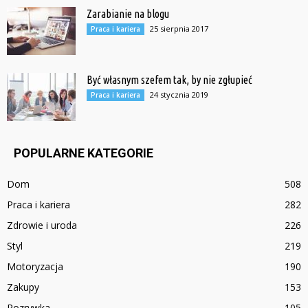
Zarabianie na blogu
25 sierpnia 2017
Praca i kariera
Być własnym szefem tak, by nie zgłupieć
24 stycznia 2019
Praca i kariera
POPULARNE KATEGORIE
Dom
508
Praca i kariera
282
Zdrowie i uroda
226
Styl
219
Motoryzacja
190
Zakupy
153
Rozrywka
105