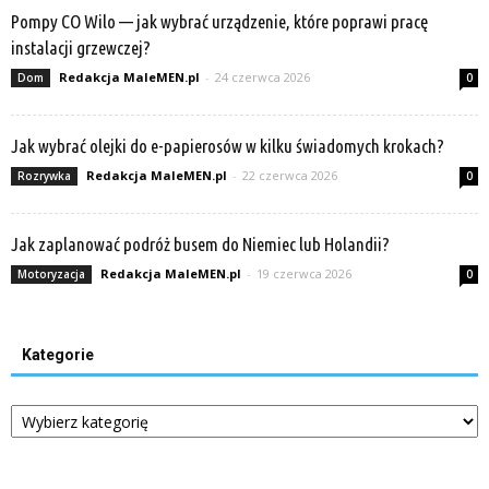
Pompy CO Wilo — jak wybrać urządzenie, które poprawi pracę
instalacji grzewczej?
Redakcja MaleMEN.pl
-
24 czerwca 2026
Dom
0
Jak wybrać olejki do e-papierosów w kilku świadomych krokach?
Redakcja MaleMEN.pl
-
22 czerwca 2026
Rozrywka
0
Jak zaplanować podróż busem do Niemiec lub Holandii?
Redakcja MaleMEN.pl
-
19 czerwca 2026
Motoryzacja
0
Kategorie
Kategorie