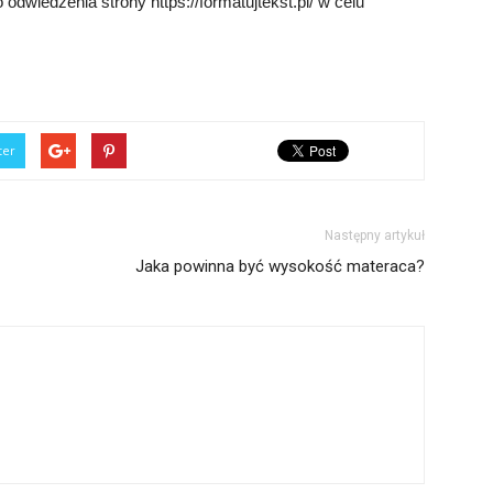
wiedzenia strony https://formatujtekst.pl/ w celu
ter
Następny artykuł
Jaka powinna być wysokość materaca?