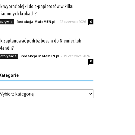
k wybrać olejki do e-papierosów w kilku
wiadomych krokach?
Redakcja MaleMEN.pl
-
22 czerwca 2026
ozrywka
0
k zaplanować podróż busem do Niemiec lub
landii?
Redakcja MaleMEN.pl
-
19 czerwca 2026
otoryzacja
0
Kategorie
tegorie