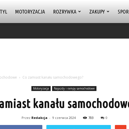
TYL
MOTORYZACJA
ROZRYWKA
ZAKUPY
SPOR
mochodowe
Co zamiast kanału samochodowego?
Motoryzacja
Najazdy i rampy samochodowe
zamiast kanału samochodow
Przez
Redakcja
-
9 czerwca 2024
703
0