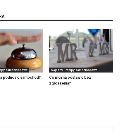
RA
ampy samochodowe
Najazdy i rampy samochodowe
a podnosić samochód?
Co można postawić bez
zgłoszenia?