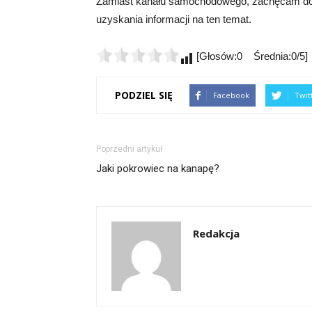
Zamiast kanału samochodowego, zachęcam do od
uzyskania informacji na ten temat.
[Głosów:0 Średnia:0/5]
PODZIEL SIĘ
Facebook
Twit
Poprzedni artykuł
Jaki pokrowiec na kanapę?
Redakcja