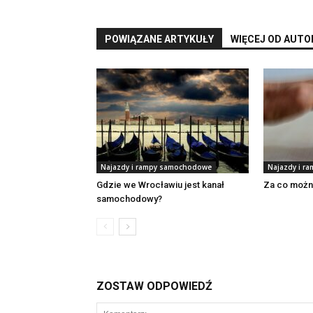
POWIĄZANE ARTYKUŁY
WIĘCEJ OD AUTO
Najazdy i rampy samochodowe
Najazdy i r
Gdzie we Wrocławiu jest kanał
Za co możn
samochodowy?
ZOSTAW ODPOWIEDŹ