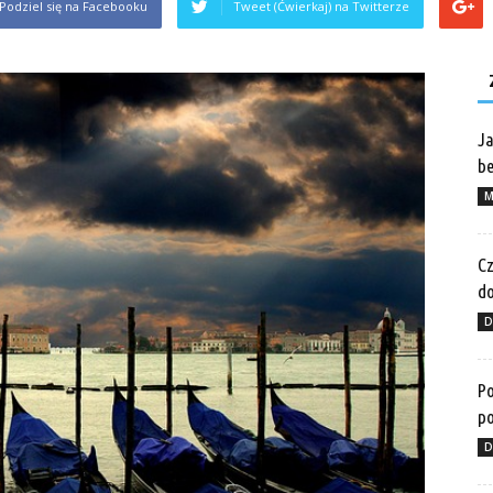
Podziel się na Facebooku
Tweet (Ćwierkaj) na Twitterze
Ja
be
M
Cz
do
D
Po
po
D