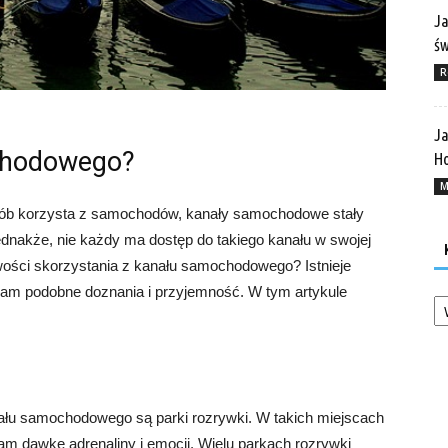
Ja
ś
R
Ja
chodowego?
Ho
M
osób korzysta z samochodów, kanały samochodowe stały
ednakże, nie każdy ma dostęp do takiego kanału w swojej
iwości skorzystania z kanału samochodowego? Istnieje
 nam podobne doznania i przyjemność. W tym artykule
Ka
nału samochodowego są parki rozrywki. W takich miejscach
nam dawkę adrenaliny i emocji. Wielu parkach rozrywki