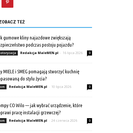
ZOBACZ TEŻ
k gumowe kliny najazdowe zwiększają
zpieczeństwo podczas postoju pojazdu?
Redakcja MaleMEN.pl
-
16 lipca 2026
otoryzacja
0
y MIELE i SMEG pomagają stworzyć kuchnię
pasowaną do stylu życia?
Redakcja MaleMEN.pl
-
10 lipca 2026
om
0
mpy CO Wilo — jak wybrać urządzenie, które
prawi pracę instalacji grzewczej?
Redakcja MaleMEN.pl
-
24 czerwca 2026
om
0