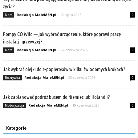
życia?
Redakcja MaleMEN.pl
-
10 lipca 2026
Dom
0
Pompy CO Wilo — jak wybrać urządzenie, które poprawi pracę
instalacji grzewczej?
Redakcja MaleMEN.pl
-
24 czerwca 2026
Dom
0
Jak wybrać olejki do e-papierosów w kilku świadomych krokach?
Redakcja MaleMEN.pl
-
22 czerwca 2026
Rozrywka
0
Jak zaplanować podróż busem do Niemiec lub Holandii?
Redakcja MaleMEN.pl
-
19 czerwca 2026
Motoryzacja
0
Kategorie