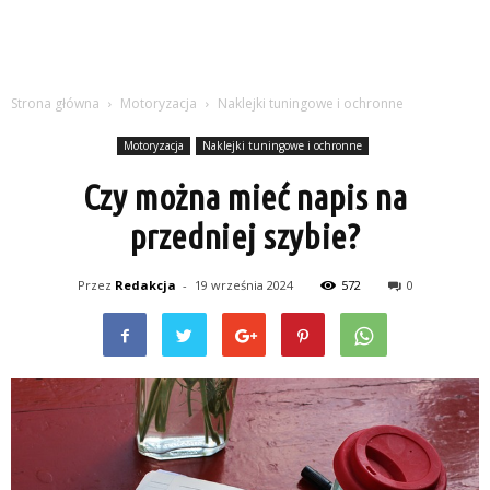
Strona główna
Motoryzacja
Naklejki tuningowe i ochronne
Motoryzacja
Naklejki tuningowe i ochronne
Czy można mieć napis na
przedniej szybie?
Przez
Redakcja
-
19 września 2024
572
0