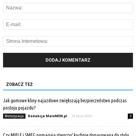
ZOBACZ TEŻ
Jak gumowe kliny najazdowe zwiększają bezpieczeństwo podczas
postoju pojazdu?
Redakcja MaleMEN.pl
-
16 lipca 2026
Motoryzacja
0
Czy MIELE i SMEG pomagają stworzyć kuchnię dopasowaną do stylu