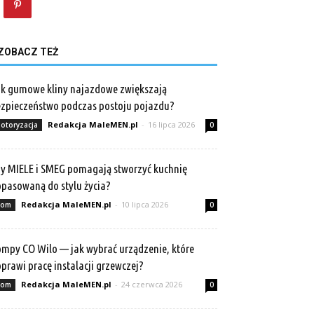
ZOBACZ TEŻ
k gumowe kliny najazdowe zwiększają
zpieczeństwo podczas postoju pojazdu?
Redakcja MaleMEN.pl
-
16 lipca 2026
otoryzacja
0
y MIELE i SMEG pomagają stworzyć kuchnię
pasowaną do stylu życia?
Redakcja MaleMEN.pl
-
10 lipca 2026
om
0
mpy CO Wilo — jak wybrać urządzenie, które
prawi pracę instalacji grzewczej?
Redakcja MaleMEN.pl
-
24 czerwca 2026
om
0