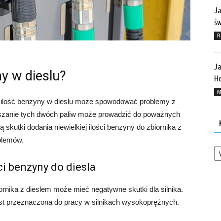
Ja
ś
R
Ja
ny w dieslu?
Ho
M
a ilość benzyny w dieslu może spowodować problemy z
ieszanie tych dwóch paliw może prowadzić do poważnych
 skutki dodania niewielkiej ilości benzyny do zbiornika z
blemów.
Ka
ci benzyny do diesla
iornika z dieslem może mieć negatywne skutki dla silnika.
jest przeznaczona do pracy w silnikach wysokoprężnych.