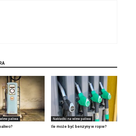
RA
 wlew paliwa
Nakładki na wlew paliwa
paliwo?
Ile może być benzyny w ropie?