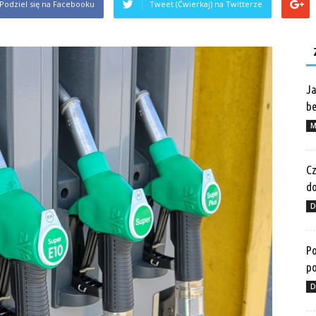
Podziel się na Facebooku
Tweet (Ćwierkaj) na Twitterze
Ja
be
M
Cz
do
D
Po
po
D