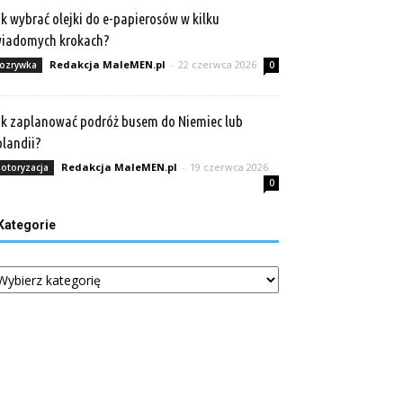
k wybrać olejki do e-papierosów w kilku
wiadomych krokach?
Redakcja MaleMEN.pl
-
22 czerwca 2026
ozrywka
0
k zaplanować podróż busem do Niemiec lub
landii?
Redakcja MaleMEN.pl
-
19 czerwca 2026
otoryzacja
0
Kategorie
tegorie