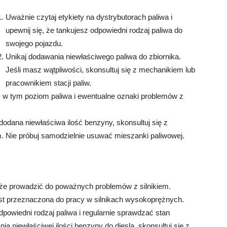
Uważnie czytaj etykiety na dystrybutorach paliwa i
upewnij się, że tankujesz odpowiedni rodzaj paliwa do
swojego pojazdu.
Unikaj dodawania niewłaściwego paliwa do zbiornika.
Jeśli masz wątpliwości, skonsultuj się z mechanikiem lub
pracownikiem stacji paliw.
, w tym poziom paliwa i ewentualne oznaki problemów z
 dodana niewłaściwa ilość benzyny, skonsultuj się z
Nie próbuj samodzielnie usuwać mieszanki paliwowej.
może prowadzić do poważnych problemów z silnikiem.
jest przeznaczona do pracy w silnikach wysokoprężnych.
dpowiedni rodzaj paliwa i regularnie sprawdzać stan
ia niewłaściwej ilości benzyny do diesla, skonsultuj się z