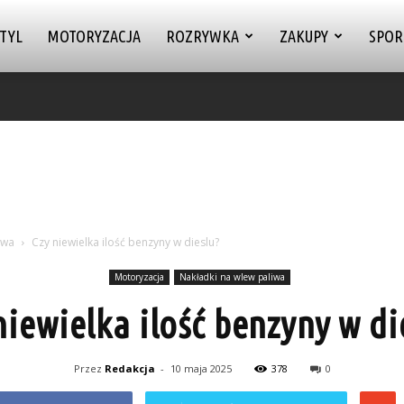
TYL
MOTORYZACJA
ROZRYWKA
ZAKUPY
SPOR
iwa
Czy niewielka ilość benzyny w dieslu?
Motoryzacja
Nakładki na wlew paliwa
niewielka ilość benzyny w di
Przez
Redakcja
-
10 maja 2025
378
0