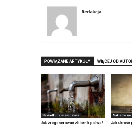
Redakcja
POWIĄZANE ARTYKUŁY
WIĘCEJ OD AUTO
Nakładki na wlew paliwa
Nakładki na
Jak zregenerować zbiornik paliwa?
Jak ukraść 