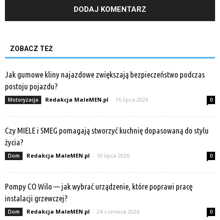
ZOBACZ TEŻ
Jak gumowe kliny najazdowe zwiększają bezpieczeństwo podczas
postoju pojazdu?
Redakcja MaleMEN.pl
-
16 lipca 2026
Motoryzacja
0
Czy MIELE i SMEG pomagają stworzyć kuchnię dopasowaną do stylu
życia?
Redakcja MaleMEN.pl
-
10 lipca 2026
Dom
0
Pompy CO Wilo — jak wybrać urządzenie, które poprawi pracę
instalacji grzewczej?
Redakcja MaleMEN.pl
-
24 czerwca 2026
Dom
0