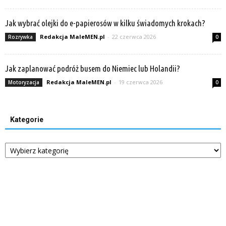
Jak wybrać olejki do e-papierosów w kilku świadomych krokach?
Redakcja MaleMEN.pl
-
22 czerwca 2026
Rozrywka
0
Jak zaplanować podróż busem do Niemiec lub Holandii?
Redakcja MaleMEN.pl
-
19 czerwca 2026
Motoryzacja
0
Kategorie
Kategorie