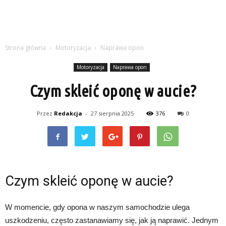
Strona główna
Motoryzacja
Naprawa opon
Motoryzacja
Naprawa opon
Czym skleić oponę w aucie?
Przez
Redakcja
-
27 sierpnia 2025
376
0
Czym skleić oponę w aucie?
W momencie, gdy opona w naszym samochodzie ulega
uszkodzeniu, często zastanawiamy się, jak ją naprawić. Jednym