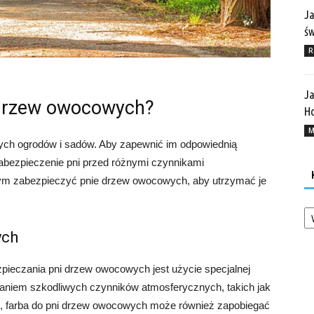
Ja
ś
R
Ja
 drzew owocowych?
Ho
M
h ogrodów i sadów. Aby zapewnić im odpowiednią
 zabezpieczenie pni przed różnymi czynnikami
zym zabezpieczyć pnie drzew owocowych, aby utrzymać je
Ka
ych
ieczania pni drzew owocowych jest użycie specjalnej
iałaniem szkodliwych czynników atmosferycznych, takich jak
, farba do pni drzew owocowych może również zapobiegać