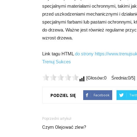
specjalnymi materiałami ochronnymi, takimi ja
przed uszkodzeniami mechanicznymi i działani
specjalnymi farbami lub pastami ochronnymi, k
do drzewa. Ważne jest również regularne przyc
wzrost drzewa.
Link tagu HTML
do strony https://www.trenujs
Trenuj Sukces
[Głosów:0 Średnia:0/5]
PODZIEL SIĘ
Facebook
Twit
Poprzedni artykuł
Czym Olejować zlew?