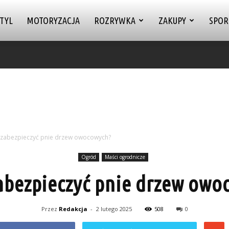
TYL
MOTORYZACJA
ROZRYWKA
ZAKUPY
SPOR
zabezpieczyć pnie drzew owocowych?
Ogród
Maści ogrodnicze
abezpieczyć pnie drzew owo
Przez
Redakcja
-
2 lutego 2025
508
0