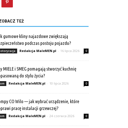
ZOBACZ TEŻ
k gumowe kliny najazdowe zwiększają
zpieczeństwo podczas postoju pojazdu?
Redakcja MaleMEN.pl
-
16 lipca 2026
otoryzacja
0
y MIELE i SMEG pomagają stworzyć kuchnię
pasowaną do stylu życia?
Redakcja MaleMEN.pl
-
10 lipca 2026
om
0
mpy CO Wilo — jak wybrać urządzenie, które
prawi pracę instalacji grzewczej?
Redakcja MaleMEN.pl
-
24 czerwca 2026
om
0