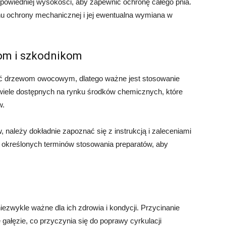
powiedniej wysokości, aby zapewnić ochronę całego pnia.
nu ochrony mechanicznej i jej ewentualna wymiana w
bom i szkodnikom
ić drzewom owocowym, dlatego ważne jest stosowanie
 wiele dostępnych na rynku środków chemicznych, które
w.
 należy dokładnie zapoznać się z instrukcją i zaleceniami
e określonych terminów stosowania preparatów, aby
ezwykle ważne dla ich zdrowia i kondycji. Przycinanie
ałęzie, co przyczynia się do poprawy cyrkulacji