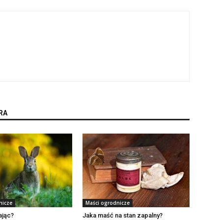
RA
nicze
Maści ogrodnicze
ając?
Jaka maść na stan zapalny?