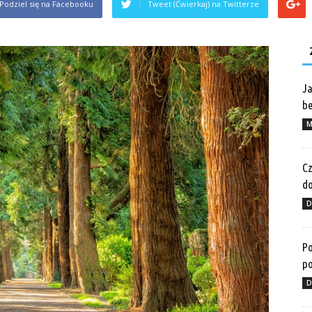
Podziel się na Facebooku
Tweet (Ćwierkaj) na Twitterze
Ja
be
M
Cz
do
D
Po
po
D