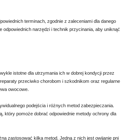
owiednich terminach, zgodnie z zaleceniami dla danego
 odpowiednich narzędzi i technik przycinania, aby uniknąć
ykle istotne dla utrzymania ich w dobrej kondycji przez
 preparaty przeciwko chorobom i szkodnikom oraz regularne
rzewa owocowe.
widualnego podejścia i różnych metod zabezpieczania.
stą, który pomoże dobrać odpowiednie metody ochrony dla
 zastosować kilka metod. Jedną z nich jest owijanie pni