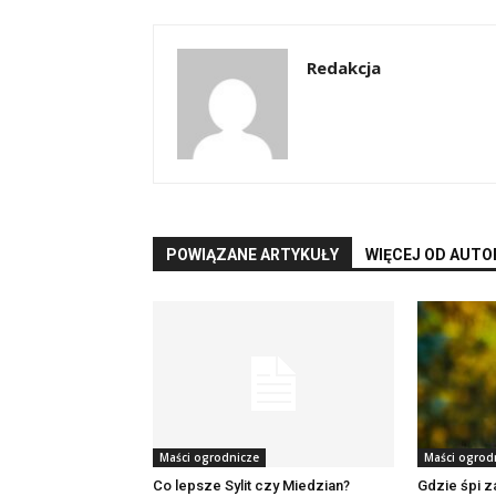
Redakcja
POWIĄZANE ARTYKUŁY
WIĘCEJ OD AUTO
Maści ogrodnicze
Maści ogrod
Co lepsze Sylit czy Miedzian?
Gdzie śpi z