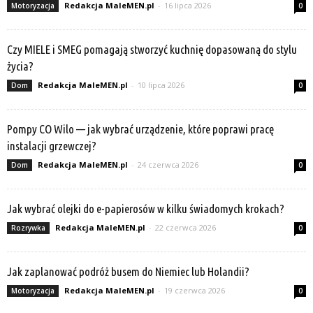
Redakcja MaleMEN.pl
-
16 lipca 2026
Motoryzacja
0
Czy MIELE i SMEG pomagają stworzyć kuchnię dopasowaną do stylu
życia?
Redakcja MaleMEN.pl
-
10 lipca 2026
Dom
0
Pompy CO Wilo — jak wybrać urządzenie, które poprawi pracę
instalacji grzewczej?
Redakcja MaleMEN.pl
-
24 czerwca 2026
Dom
0
Jak wybrać olejki do e-papierosów w kilku świadomych krokach?
Redakcja MaleMEN.pl
-
22 czerwca 2026
Rozrywka
0
Jak zaplanować podróż busem do Niemiec lub Holandii?
Redakcja MaleMEN.pl
-
19 czerwca 2026
Motoryzacja
0