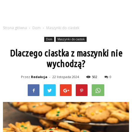
Strona główna
Dom
Maszynki do ciastek
Dom
Maszynki do ciastek
Dlaczego ciastka z maszynki nie
wychodzą?
Przez
Redakcja
-
22 listopada 2024
502
0