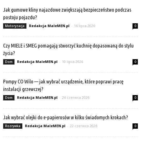
Jak gumowe kliny najazdowe zwiększają bezpieczeństwo podczas
postoju pojazdu?
Redakcja MaleMEN.pl
-
16 lipca 2026
Motoryzacja
0
Czy MIELE i SMEG pomagają stworzyć kuchnię dopasowaną do stylu
życia?
Redakcja MaleMEN.pl
-
10 lipca 2026
Dom
0
Pompy CO Wilo — jak wybrać urządzenie, które poprawi pracę
instalacji grzewczej?
Redakcja MaleMEN.pl
-
24 czerwca 2026
Dom
0
Jak wybrać olejki do e-papierosów w kilku świadomych krokach?
Redakcja MaleMEN.pl
-
22 czerwca 2026
Rozrywka
0