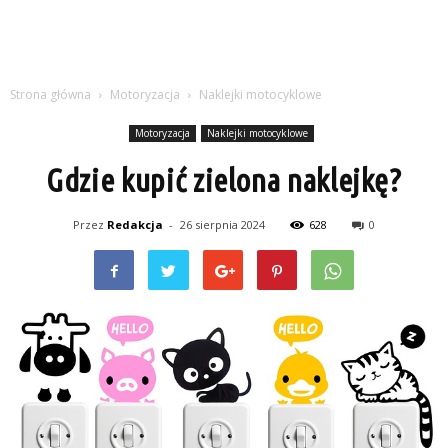
Strona główna
Motoryzacja
Naklejki motocyklowe
Motoryzacja
Naklejki motocyklowe
Gdzie kupić zielona naklejkę?
Przez
Redakcja
-
26 sierpnia 2024
628
0