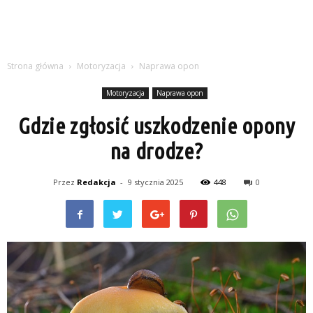
Strona główna
Motoryzacja
Naprawa opon
Motoryzacja
Naprawa opon
Gdzie zgłosić uszkodzenie opony
na drodze?
Przez
Redakcja
-
9 stycznia 2025
448
0