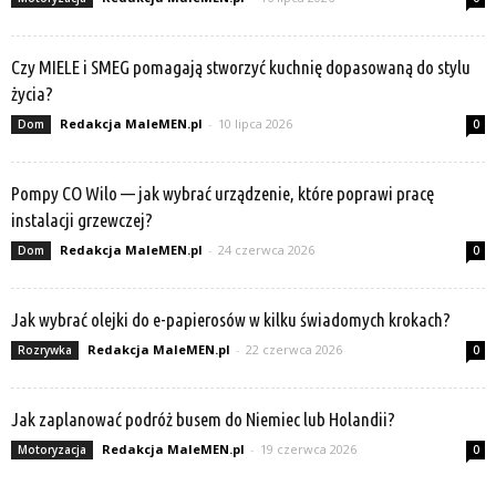
Czy MIELE i SMEG pomagają stworzyć kuchnię dopasowaną do stylu
życia?
Redakcja MaleMEN.pl
-
10 lipca 2026
Dom
0
Pompy CO Wilo — jak wybrać urządzenie, które poprawi pracę
instalacji grzewczej?
Redakcja MaleMEN.pl
-
24 czerwca 2026
Dom
0
Jak wybrać olejki do e-papierosów w kilku świadomych krokach?
Redakcja MaleMEN.pl
-
22 czerwca 2026
Rozrywka
0
Jak zaplanować podróż busem do Niemiec lub Holandii?
Redakcja MaleMEN.pl
-
19 czerwca 2026
Motoryzacja
0