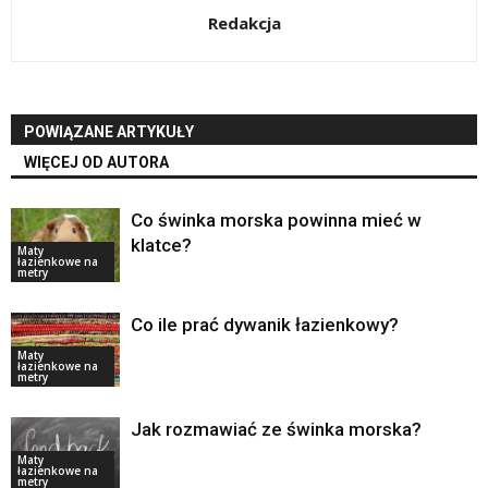
Redakcja
POWIĄZANE ARTYKUŁY
WIĘCEJ OD AUTORA
Co świnka morska powinna mieć w
klatce?
Maty
łazienkowe na
metry
Co ile prać dywanik łazienkowy?
Maty
łazienkowe na
metry
Jak rozmawiać ze świnka morska?
Maty
łazienkowe na
metry