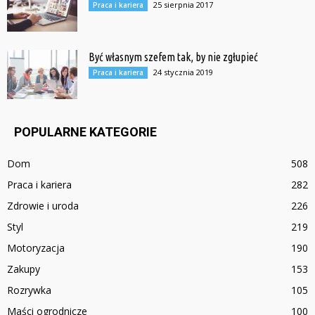
25 sierpnia 2017
Praca i kariera
Być własnym szefem tak, by nie zgłupieć
24 stycznia 2019
Praca i kariera
POPULARNE KATEGORIE
Dom
508
Praca i kariera
282
Zdrowie i uroda
226
Styl
219
Motoryzacja
190
Zakupy
153
Rozrywka
105
Maści ogrodnicze
100