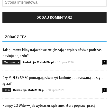
ZOBACZ TEŻ
Jak gumowe kliny najazdowe zwiększają bezpieczeństwo podczas
postoju pojazdu?
Redakcja MaleMEN.pl
-
16 lipca 2026
Motoryzacja
0
Czy MIELE i SMEG pomagają stworzyć kuchnię dopasowaną do stylu
życia?
Redakcja MaleMEN.pl
-
10 lipca 2026
Dom
0
Pompy CO Wilo — jak wybrać urządzenie, które poprawi pracę