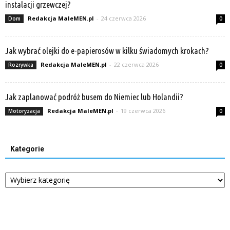
instalacji grzewczej?
Redakcja MaleMEN.pl
-
24 czerwca 2026
Dom
0
Jak wybrać olejki do e-papierosów w kilku świadomych krokach?
Redakcja MaleMEN.pl
-
22 czerwca 2026
Rozrywka
0
Jak zaplanować podróż busem do Niemiec lub Holandii?
Redakcja MaleMEN.pl
-
19 czerwca 2026
Motoryzacja
0
Kategorie
Kategorie