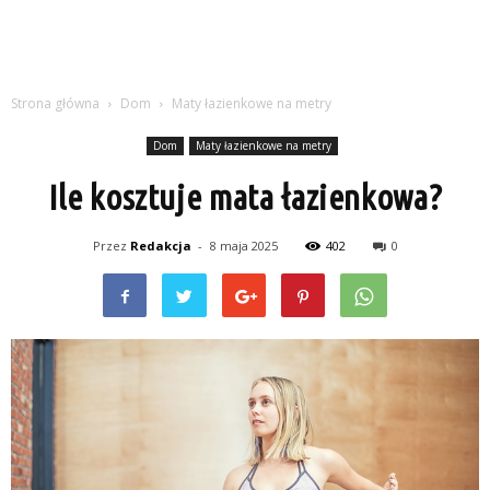
Strona główna
Dom
Maty łazienkowe na metry
Dom
Maty łazienkowe na metry
Ile kosztuje mata łazienkowa?
Przez
Redakcja
-
8 maja 2025
402
0