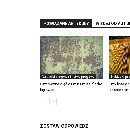
POWIĄZANE ARTYKUŁY
WIĘCEJ OD AUTO
Nakładki progowe i listwy progowe
Nakładki pr
Czy można ciąć aluminium szlifierka
Czy listwy
kątowa?
konieczne?
ZOSTAW ODPOWIEDŹ