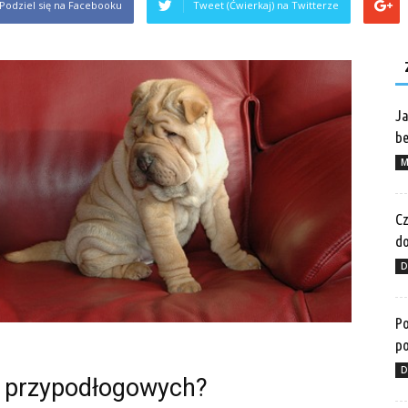
Podziel się na Facebooku
Tweet (Ćwierkaj) na Twitterze
Ja
be
M
Cz
do
D
Po
po
D
ew przypodłogowych?