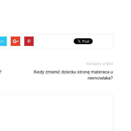
ter
Następny artykuł
?
Kiedy zmienić dziecku stronę materaca u
niemowlaka?