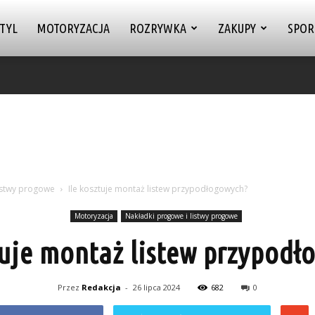
TYL
MOTORYZACJA
ROZRYWKA
ZAKUPY
SPOR
istwy progowe
Ile kosztuje montaż listew przypodłogowych?
Motoryzacja
Nakładki progowe i listwy progowe
tuje montaż listew przypod
Przez
Redakcja
-
26 lipca 2024
682
0