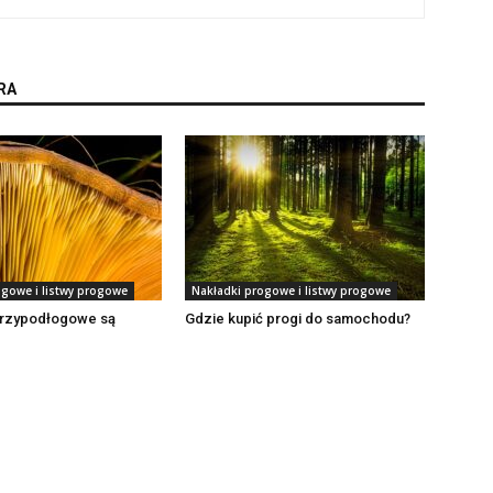
RA
ogowe i listwy progowe
Nakładki progowe i listwy progowe
 przypodłogowe są
Gdzie kupić progi do samochodu?