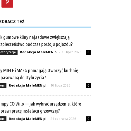
ZOBACZ TEŻ
k gumowe kliny najazdowe zwiększają
zpieczeństwo podczas postoju pojazdu?
Redakcja MaleMEN.pl
-
16 lipca 2026
otoryzacja
0
y MIELE i SMEG pomagają stworzyć kuchnię
pasowaną do stylu życia?
Redakcja MaleMEN.pl
-
10 lipca 2026
om
0
mpy CO Wilo — jak wybrać urządzenie, które
prawi pracę instalacji grzewczej?
Redakcja MaleMEN.pl
-
24 czerwca 2026
om
0