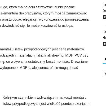
Ja
uga, która ma na celu estetyczne i funkcjonalne
ś
są elementem dekoracyjnym, którym można zamaskować
R
o prostu dodać elegancji i wykończenia do pomieszczenia.
dowiedzieć się, ile może kosztować ta usługa.
Ja
Ho
M
ontażu listew przypodłogowych jest cena materiałów.
odzajach i materiałach, takich jak drewno, MDF, PCV czy
enę, co wpływa na ostateczny koszt montażu. Drewniane
e wykonane z MDF-u, ale jednocześnie mogą dodać
Ka
Kolejnym czynnikiem wpływającym na koszt montażu
listew przypodłogowych jest wielkość pomieszczenia. Im