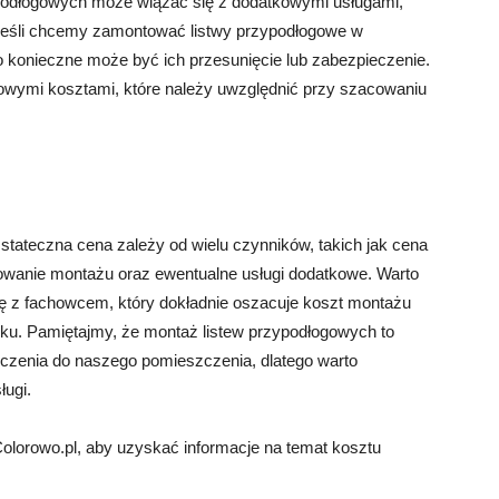
podłogowych może wiązać się z dodatkowymi usługami,
, jeśli chcemy zamontować listwy przypodłogowe w
o konieczne może być ich przesunięcie lub zabezpieczenie.
owymi kosztami, które należy uwzględnić przy szacowaniu
stateczna cena zależy od wielu czynników, takich jak cena
owanie montażu oraz ewentualne usługi dodatkowe. Warto
ię z fachowcem, który dokładnie oszacuje koszt montażu
ku. Pamiętajmy, że montaż listew przypodłogowych to
ńczenia do naszego pomieszczenia, dlatego warto
ługi.
Colorowo.pl, aby uzyskać informacje na temat kosztu