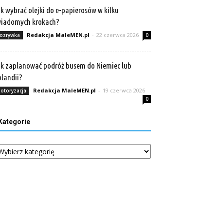
k wybrać olejki do e-papierosów w kilku
wiadomych krokach?
Redakcja MaleMEN.pl
-
22 czerwca 2026
ozrywka
0
k zaplanować podróż busem do Niemiec lub
landii?
Redakcja MaleMEN.pl
-
19 czerwca 2026
otoryzacja
0
Kategorie
tegorie