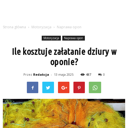
Strona główna
Motoryzacja
Naprawa opon
Motoryzacja
Naprawa opon
Ile kosztuje załatanie dziury w
oponie?
Przez
Redakcja
-
13 maja 2025
487
0