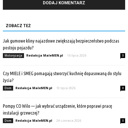
ZOBACZ TEŻ
Jak gumowe kliny najazdowe zwiększają bezpieczeństwo podczas
postoju pojazdu?
Redakcja MaleMEN.pl
-
16 lipca 2026
Motoryzacja
0
Czy MIELE i SMEG pomagają stworzyć kuchnię dopasowaną do stylu
życia?
Redakcja MaleMEN.pl
-
10 lipca 2026
Dom
0
Pompy CO Wilo — jak wybrać urządzenie, które poprawi pracę
instalacji grzewczej?
Redakcja MaleMEN.pl
-
24 czerwca 2026
Dom
0