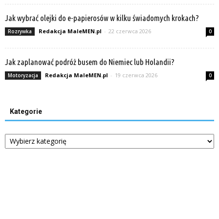
Jak wybrać olejki do e-papierosów w kilku świadomych krokach?
Redakcja MaleMEN.pl
-
22 czerwca 2026
Rozrywka
0
Jak zaplanować podróż busem do Niemiec lub Holandii?
Redakcja MaleMEN.pl
-
19 czerwca 2026
Motoryzacja
0
Kategorie
Kategorie