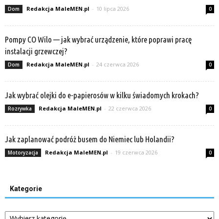
Redakcja MaleMEN.pl
-
10 lipca 2026
Dom
0
Pompy CO Wilo — jak wybrać urządzenie, które poprawi pracę
instalacji grzewczej?
Redakcja MaleMEN.pl
-
24 czerwca 2026
Dom
0
Jak wybrać olejki do e-papierosów w kilku świadomych krokach?
Redakcja MaleMEN.pl
-
22 czerwca 2026
Rozrywka
0
Jak zaplanować podróż busem do Niemiec lub Holandii?
Redakcja MaleMEN.pl
-
19 czerwca 2026
Motoryzacja
0
Kategorie
Kategorie