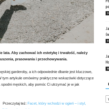
Po
po
D
Ja
ś
R
e lata. Aby zachować ich estetykę i trwałość, należy
Ja
suszenia, prasowania i przechowywania.
Ho
M
kiej garderoby, a ich odpowiednie dbanie jest kluczowe,
. W tym artykule omówimy praktyczne wskazówki dotyczące
a spodni męskich, aby pomóc Ci utrzymać je w jak
Ka
Przeczytaj też:
Facet, który wchodzi w ogień – i styl,