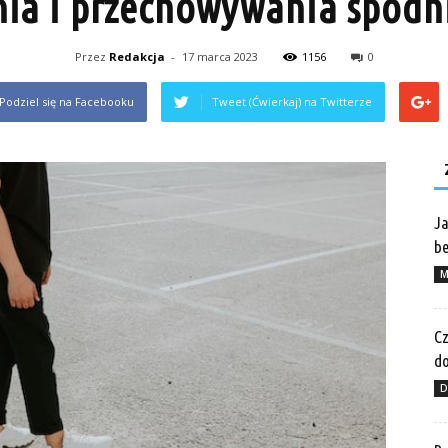
ia i przechowywania spodn
Przez
Redakcja
-
17 marca 2023
1156
0
Podziel się na Facebooku
Tweet (Ćwierkaj) na Twitterze
Ja
be
M
Cz
do
D