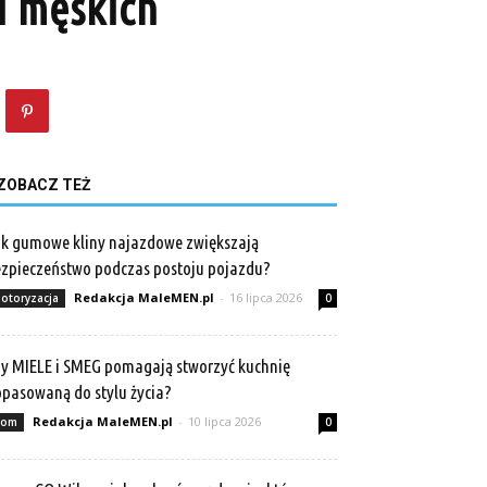
i męskich
ZOBACZ TEŻ
k gumowe kliny najazdowe zwiększają
zpieczeństwo podczas postoju pojazdu?
Redakcja MaleMEN.pl
-
16 lipca 2026
otoryzacja
0
y MIELE i SMEG pomagają stworzyć kuchnię
pasowaną do stylu życia?
Redakcja MaleMEN.pl
-
10 lipca 2026
om
0