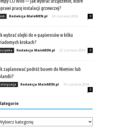
mpy CO Wilo — jak wybrać urządzenie, które
prawi pracę instalacji grzewczej?
Redakcja MaleMEN.pl
-
24 czerwca 2026
om
0
k wybrać olejki do e-papierosów w kilku
wiadomych krokach?
Redakcja MaleMEN.pl
-
22 czerwca 2026
ozrywka
0
k zaplanować podróż busem do Niemiec lub
landii?
Redakcja MaleMEN.pl
-
19 czerwca 2026
otoryzacja
0
Kategorie
tegorie