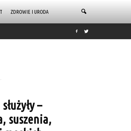
T
ZDROWIE I URODA
.
 służyły –
, suszenia,