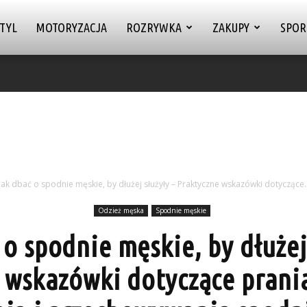
TYL
MOTORYZACJA
ROZRYWKA
ZAKUPY
SPOR
Jak dbać o spodnie męskie, by dłużej służyły – Praktyczne wskazówki dotyczące..
Odzież męska
Spodnie męskie
o spodnie męskie, by dłużej
 wskazówki dotyczące prania