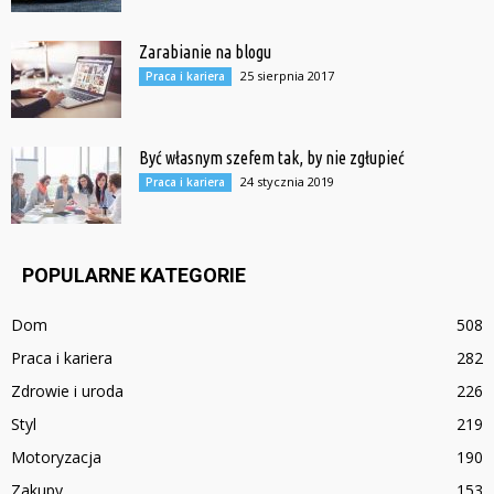
Zarabianie na blogu
25 sierpnia 2017
Praca i kariera
Być własnym szefem tak, by nie zgłupieć
24 stycznia 2019
Praca i kariera
POPULARNE KATEGORIE
Dom
508
Praca i kariera
282
Zdrowie i uroda
226
Styl
219
Motoryzacja
190
Zakupy
153