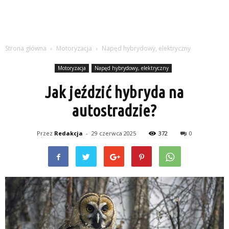
Strona główna
Motoryzacja
Napęd hybrydowy, elektryczny
Motoryzacja
Napęd hybrydowy, elektryczny
Jak jeździć hybryda na
autostradzie?
Przez
Redakcja
-
29 czerwca 2025
372
0