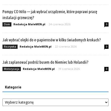
Pompy CO Wilo — jak wybrać urządzenie, które poprawi pracę
instalacji grzewczej?
Redakcja MaleMEN.pl
-
24 czerwca 2026
Dom
0
Jak wybrać olejki do e-papierosów w kilku świadomych krokach?
Redakcja MaleMEN.pl
-
22 czerwca 2026
Rozrywka
0
Jak zaplanować podróż busem do Niemiec lub Holandii?
Redakcja MaleMEN.pl
-
19 czerwca 2026
Motoryzacja
0
Kategorie
Kategorie