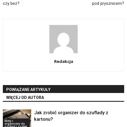
czy bez?
pod prysznicem?
Redakcja
POWIĄZANE ARTYKUŁY
WIĘCEJ OD AUTORA
Jak zrobić organizer do szuflady z
kartonu?
Maty i
organizery do
szuflad i szafek