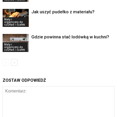
Jak uszyć pudełko z materiału?
Maty i
organizery do
szuflad i szafek
Gdzie powinna stać lodówką w kuchni?
Maty i
organizery do
szuflad i szafek
ZOSTAW ODPOWIEDŹ