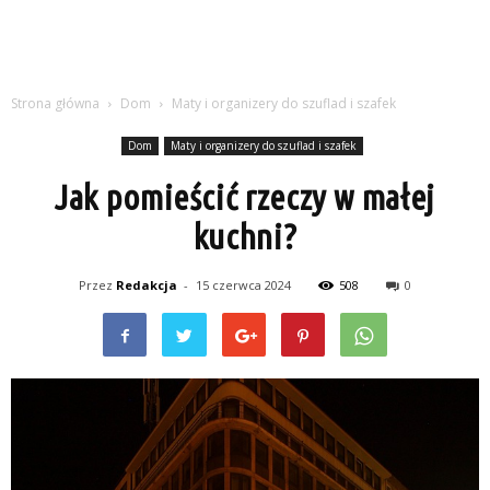
Strona główna
Dom
Maty i organizery do szuflad i szafek
Dom
Maty i organizery do szuflad i szafek
Jak pomieścić rzeczy w małej
kuchni?
Przez
Redakcja
-
15 czerwca 2024
508
0