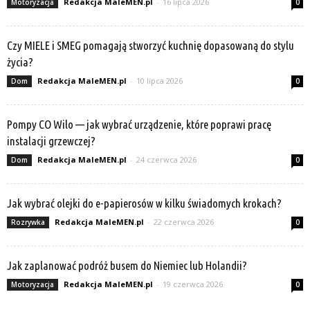
Redakcja MaleMEN.pl
-
16 lipca 2026
Motoryzacja
0
Czy MIELE i SMEG pomagają stworzyć kuchnię dopasowaną do stylu
życia?
Redakcja MaleMEN.pl
-
10 lipca 2026
Dom
0
Pompy CO Wilo — jak wybrać urządzenie, które poprawi pracę
instalacji grzewczej?
Redakcja MaleMEN.pl
-
24 czerwca 2026
Dom
0
Jak wybrać olejki do e-papierosów w kilku świadomych krokach?
Redakcja MaleMEN.pl
-
22 czerwca 2026
Rozrywka
0
Jak zaplanować podróż busem do Niemiec lub Holandii?
Redakcja MaleMEN.pl
-
19 czerwca 2026
Motoryzacja
0