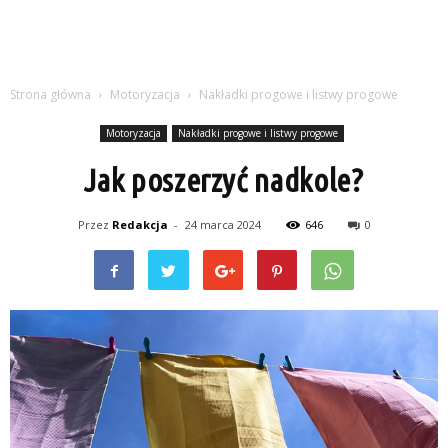
Strona główna
Motoryzacja
Nakładki progowe i listwy progowe
Motoryzacja
Nakładki progowe i listwy progowe
Jak poszerzyć nadkole?
Przez
Redakcja
-
24 marca 2024
646
0