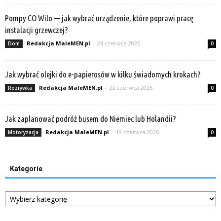
Pompy CO Wilo — jak wybrać urządzenie, które poprawi pracę
instalacji grzewczej?
Redakcja MaleMEN.pl
-
24 czerwca 2026
Dom
0
Jak wybrać olejki do e-papierosów w kilku świadomych krokach?
Redakcja MaleMEN.pl
-
22 czerwca 2026
Rozrywka
0
Jak zaplanować podróż busem do Niemiec lub Holandii?
Redakcja MaleMEN.pl
-
19 czerwca 2026
Motoryzacja
0
Kategorie
Kategorie