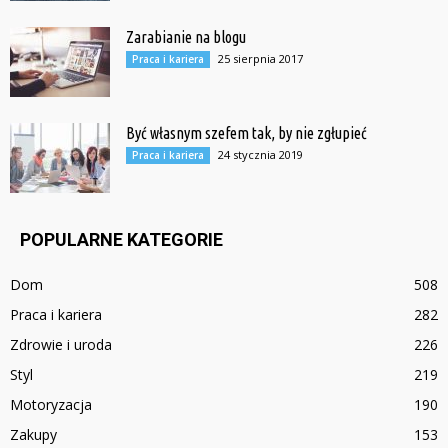
Zarabianie na blogu
25 sierpnia 2017
Praca i kariera
Być własnym szefem tak, by nie zgłupieć
24 stycznia 2019
Praca i kariera
POPULARNE KATEGORIE
Dom
508
Praca i kariera
282
Zdrowie i uroda
226
Styl
219
Motoryzacja
190
Zakupy
153