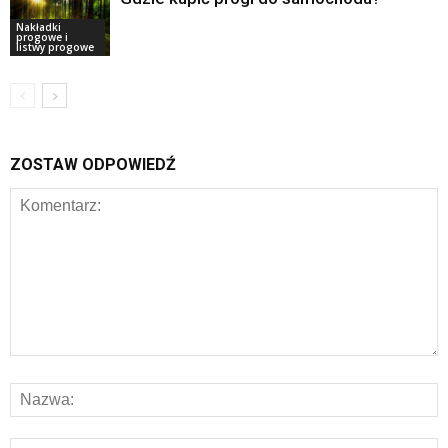
Nakładki
progowe i
listwy progowe
ZOSTAW ODPOWIEDŹ