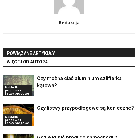
Redakcja
POWIĄZANE ARTYKUŁY
WIĘCEJ OD AUTORA
Czy można ciąć aluminium szlifierka
kątowa?
Nakładki
progowe i
listwy progowe
Czy listwy przypodłogowe są konieczne?
Nakładki
progowe i
listwy progowe
Gdzie kupić progi do samochodu?