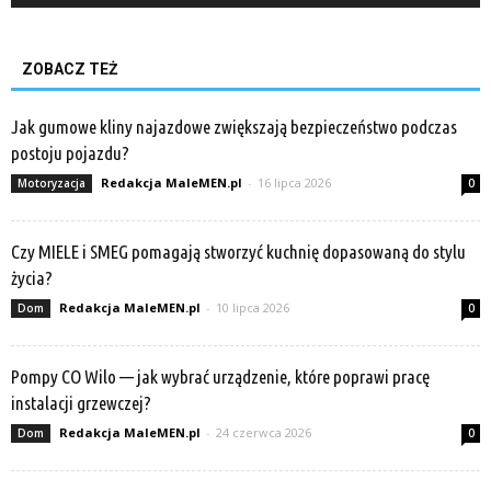
ZOBACZ TEŻ
Jak gumowe kliny najazdowe zwiększają bezpieczeństwo podczas
postoju pojazdu?
Redakcja MaleMEN.pl
-
16 lipca 2026
Motoryzacja
0
Czy MIELE i SMEG pomagają stworzyć kuchnię dopasowaną do stylu
życia?
Redakcja MaleMEN.pl
-
10 lipca 2026
Dom
0
Pompy CO Wilo — jak wybrać urządzenie, które poprawi pracę
instalacji grzewczej?
Redakcja MaleMEN.pl
-
24 czerwca 2026
Dom
0