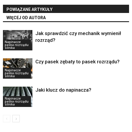
POWIĄZANE ARTYKUŁY
WIĘCEJ OD AUTORA
Jak sprawdzić czy mechanik wymienił
rozrząd?
Napinacze
paska rozrządu
silnika
Czy pasek zębaty to pasek rozrządu?
Napinacze
paska rozrządu
silnika
Jaki klucz do napinacza?
Napinacze
paska rozrządu
silnika