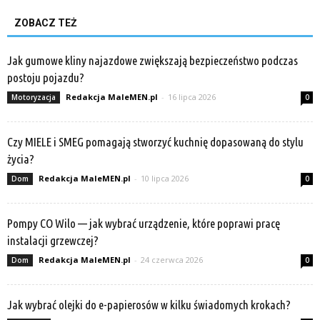
ZOBACZ TEŻ
Jak gumowe kliny najazdowe zwiększają bezpieczeństwo podczas
postoju pojazdu?
Redakcja MaleMEN.pl
-
16 lipca 2026
Motoryzacja
0
Czy MIELE i SMEG pomagają stworzyć kuchnię dopasowaną do stylu
życia?
Redakcja MaleMEN.pl
-
10 lipca 2026
Dom
0
Pompy CO Wilo — jak wybrać urządzenie, które poprawi pracę
instalacji grzewczej?
Redakcja MaleMEN.pl
-
24 czerwca 2026
Dom
0
Jak wybrać olejki do e-papierosów w kilku świadomych krokach?