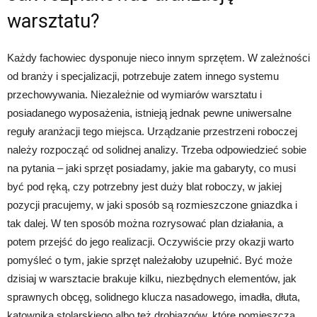
warsztatu?
Każdy fachowiec dysponuje nieco innym sprzętem. W zależności
od branży i specjalizacji, potrzebuje zatem innego systemu
przechowywania. Niezależnie od wymiarów warsztatu i
posiadanego wyposażenia, istnieją jednak pewne uniwersalne
reguły aranżacji tego miejsca. Urządzanie przestrzeni roboczej
należy rozpocząć od solidnej analizy. Trzeba odpowiedzieć sobie
na pytania – jaki sprzęt posiadamy, jakie ma gabaryty, co musi
być pod ręką, czy potrzebny jest duży blat roboczy, w jakiej
pozycji pracujemy, w jaki sposób są rozmieszczone gniazdka i
tak dalej. W ten sposób można rozrysować plan działania, a
potem przejść do jego realizacji. Oczywiście przy okazji warto
pomyśleć o tym, jakie sprzęt należałoby uzupełnić. Być może
dzisiaj w warsztacie brakuje kilku, niezbędnych elementów, jak
sprawnych obcęg, solidnego klucza nasadowego, imadła, dłuta,
kątownika stolarskiego albo też drobiazgów, które pomieszczą