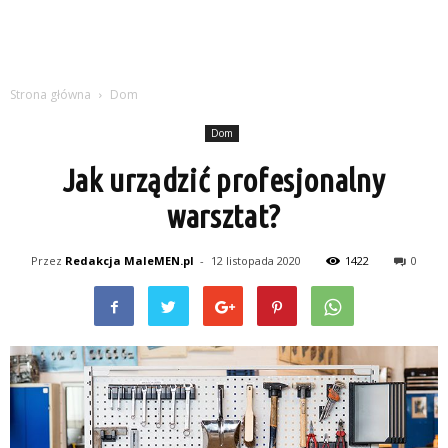
Strona główna
Dom
Dom
Jak urządzić profesjonalny
warsztat?
Przez
Redakcja MaleMEN.pl
-
12 listopada 2020
1422
0