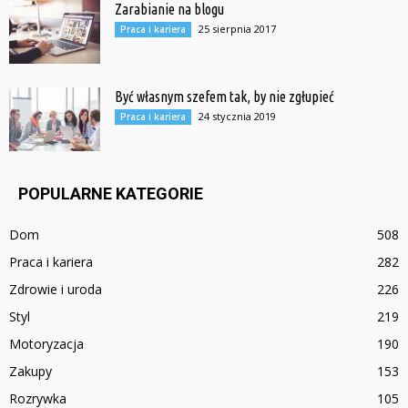
Zarabianie na blogu
25 sierpnia 2017
Praca i kariera
Być własnym szefem tak, by nie zgłupieć
24 stycznia 2019
Praca i kariera
POPULARNE KATEGORIE
Dom
508
Praca i kariera
282
Zdrowie i uroda
226
Styl
219
Motoryzacja
190
Zakupy
153
Rozrywka
105