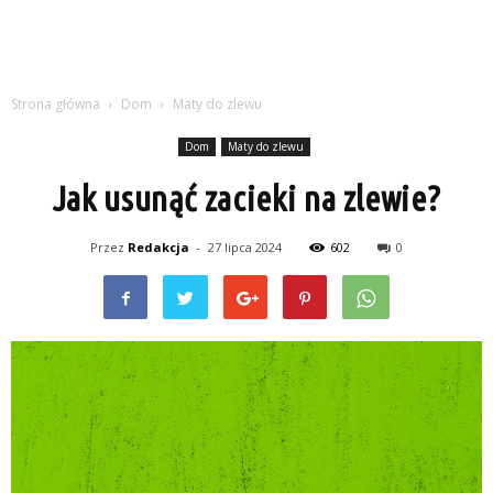
Strona główna
Dom
Maty do zlewu
Dom
Maty do zlewu
Jak usunąć zacieki na zlewie?
Przez
Redakcja
-
27 lipca 2024
602
0