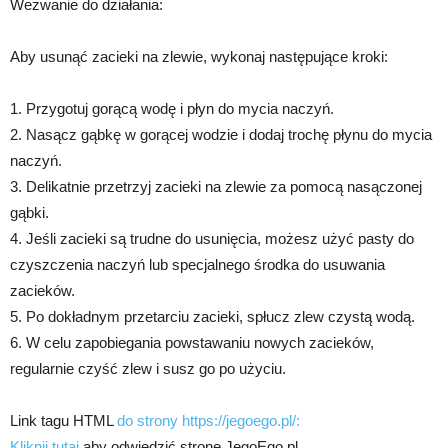
Wezwanie do działania:
Aby usunąć zacieki na zlewie, wykonaj następujące kroki:
1. Przygotuj gorącą wodę i płyn do mycia naczyń.
2. Nasącz gąbkę w gorącej wodzie i dodaj trochę płynu do mycia
naczyń.
3. Delikatnie przetrzyj zacieki na zlewie za pomocą nasączonej
gąbki.
4. Jeśli zacieki są trudne do usunięcia, możesz użyć pasty do
czyszczenia naczyń lub specjalnego środka do usuwania
zacieków.
5. Po dokładnym przetarciu zacieki, spłucz zlew czystą wodą.
6. W celu zapobiegania powstawaniu nowych zacieków,
regularnie czyść zlew i susz go po użyciu.
Link tagu HTML
do strony https://jegoego.pl/:
Kliknij tutaj
aby odwiedzić stronę JegoEgo.pl.