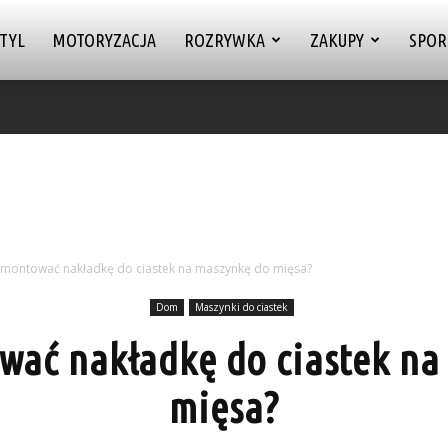
TYL
MOTORYZACJA
ROZRYWKA
ZAKUPY
SPOR
amontować nakładkę do ciastek na maszynkę do mięsa?
Dom
Maszynki do ciastek
wać nakładkę do ciastek na
mięsa?