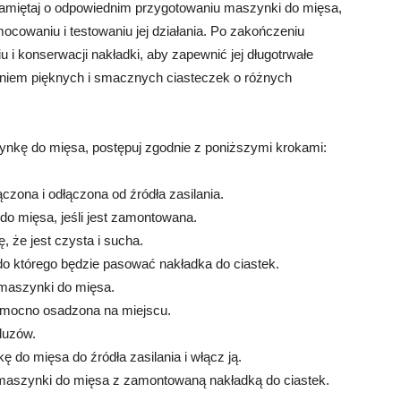
miętaj o odpowiednim przygotowaniu maszynki do mięsa,
cowaniu i testowaniu jej działania. Po zakończeniu
u i konserwacji nakładki, aby zapewnić jej długotrwałe
eniem pięknych i smacznych ciasteczek o różnych
nkę do mięsa, postępuj zgodnie z poniższymi krokami:
czona i odłączona od źródła zasilania.
o mięsa, jeśli jest zamontowana.
, że jest czysta i sucha.
do którego będzie pasować nakładka do ciastek.
 maszynki do mięsa.
ie mocno osadzona na miejscu.
 luzów.
 do mięsa do źródła zasilania i włącz ją.
 z maszynki do mięsa z zamontowaną nakładką do ciastek.