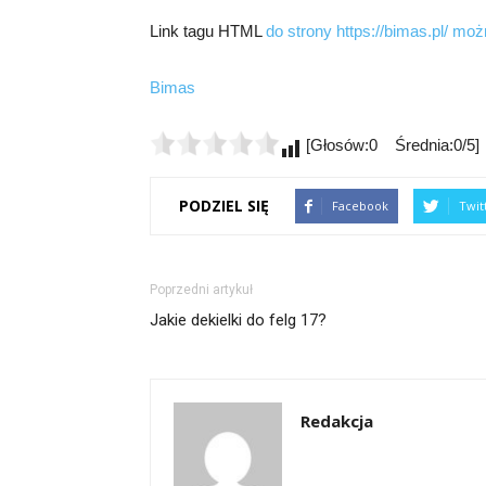
Link tagu HTML
do strony https://bimas.pl/ m
Bimas
[Głosów:0 Średnia:0/5]
PODZIEL SIĘ
Facebook
Twit
Poprzedni artykuł
Jakie dekielki do felg 17?
Redakcja