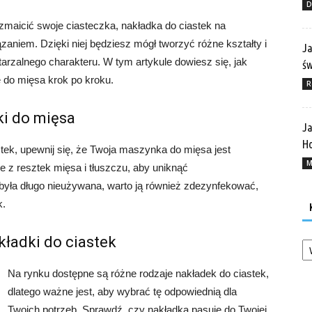
D
ozmaicić swoje ciasteczka, nakładka do ciastek na
niem. Dzięki niej będziesz mógł tworzyć różne kształty i
Ja
rzalnego charakteru. W tym artykule dowiesz się, jak
ś
do mięsa krok po kroku.
R
ki do mięsa
Ja
Ho
tek, upewnij się, że Twoja maszynka do mięsa jest
M
 z resztek mięsa i tłuszczu, aby uniknąć
była długo nieużywana, warto ją również zdezynfekować,
k.
Ka
kładki do ciastek
Na rynku dostępne są różne rodzaje nakładek do ciastek,
dlatego ważne jest, aby wybrać tę odpowiednią dla
Twoich potrzeb. Sprawdź, czy nakładka pasuje do Twojej