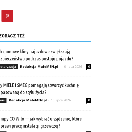
ZOBACZ TEŻ
k gumowe kliny najazdowe zwiększają
zpieczeństwo podczas postoju pojazdu?
Redakcja MaleMEN.pl
-
16 lipca 2026
otoryzacja
0
y MIELE i SMEG pomagają stworzyć kuchnię
pasowaną do stylu życia?
Redakcja MaleMEN.pl
-
10 lipca 2026
om
0
mpy CO Wilo — jak wybrać urządzenie, które
prawi pracę instalacji grzewczej?