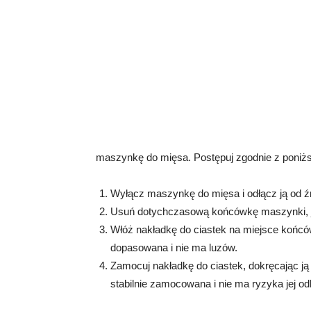
maszynkę do mięsa. Postępuj zgodnie z poniż
Wyłącz maszynkę do mięsa i odłącz ją od źr
Usuń dotychczasową końcówkę maszynki, j
Włóż nakładkę do ciastek na miejsce końców
dopasowana i nie ma luzów.
Zamocuj nakładkę do ciastek, dokręcając ją 
stabilnie zamocowana i nie ma ryzyka jej o