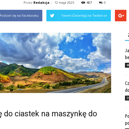
Przez
Redakcja
-
12 maja 2025
407
0
Podziel się na Facebooku
Tweet (Ćwierkaj) na Twitterze
Ja
be
M
Cz
do
D
 do ciastek na maszynkę do
Po
po