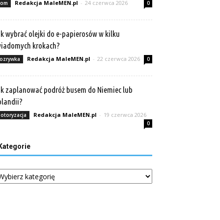
Redakcja MaleMEN.pl
-
24 czerwca 2026
om
0
k wybrać olejki do e-papierosów w kilku
wiadomych krokach?
Redakcja MaleMEN.pl
-
22 czerwca 2026
ozrywka
0
k zaplanować podróż busem do Niemiec lub
landii?
Redakcja MaleMEN.pl
-
19 czerwca 2026
otoryzacja
0
Kategorie
tegorie