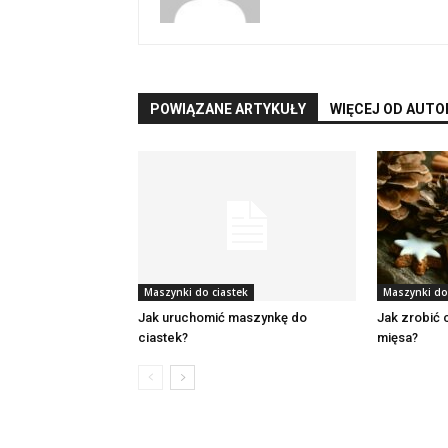
POWIĄZANE ARTYKUŁY
WIĘCEJ OD AUTO
Maszynki do ciastek
Maszynki do
Jak uruchomić maszynkę do
Jak zrobić 
ciastek?
mięsa?