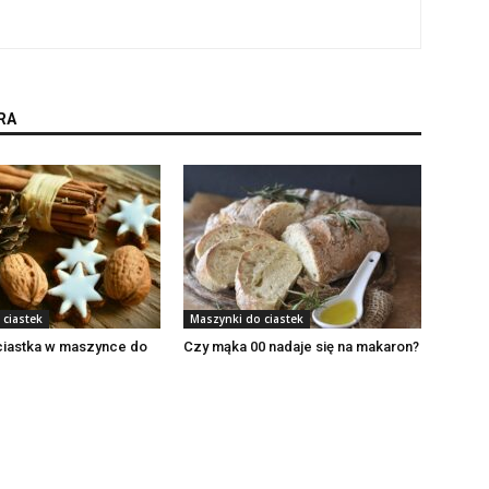
RA
 ciastek
Maszynki do ciastek
ciastka w maszynce do
Czy mąka 00 nadaje się na makaron?