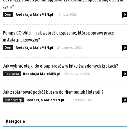
życia?
Redakcja MaleMEN.pl
-
10 lipca 2026
Dom
0
Pompy CO Wilo — jak wybrać urządzenie, które poprawi pracę
instalacji grzewczej?
Redakcja MaleMEN.pl
-
24 czerwca 2026
Dom
0
Jak wybrać olejki do e-papierosów w kilku świadomych krokach?
Redakcja MaleMEN.pl
-
22 czerwca 2026
Rozrywka
0
Jak zaplanować podróż busem do Niemiec lub Holandii?
Redakcja MaleMEN.pl
-
19 czerwca 2026
Motoryzacja
0
Kategorie