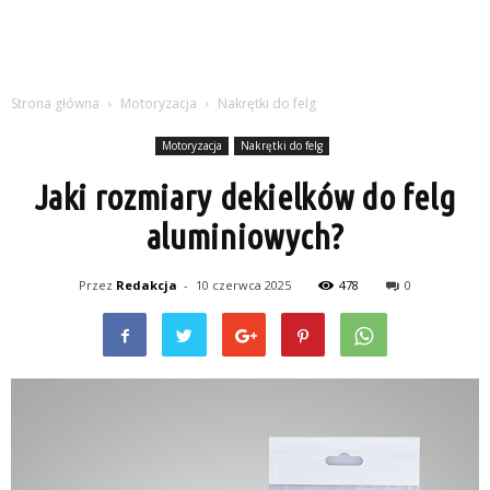
Strona główna
Motoryzacja
Nakrętki do felg
Motoryzacja
Nakrętki do felg
Jaki rozmiary dekielków do felg
aluminiowych?
Przez
Redakcja
-
10 czerwca 2025
478
0