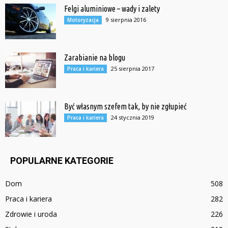
Felgi aluminiowe – wady i zalety
9 sierpnia 2016
Motoryzacja
Zarabianie na blogu
25 sierpnia 2017
Praca i kariera
Być własnym szefem tak, by nie zgłupieć
24 stycznia 2019
Praca i kariera
POPULARNE KATEGORIE
Dom
508
Praca i kariera
282
Zdrowie i uroda
226