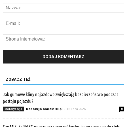
ZOBACZ TEŻ
Jak gumowe kliny najazdowe zwiększają bezpieczeństwo podczas
postoju pojazdu?
Redakcja MaleMEN.pl
-
16 lipca 2026
Motoryzacja
0
Czy MIELE i SMEG pomagają stworzyć kuchnię dopasowaną do stylu