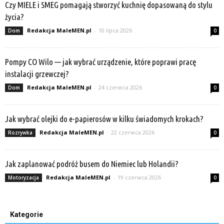
Czy MIELE i SMEG pomagają stworzyć kuchnię dopasowaną do stylu
życia?
Redakcja MaleMEN.pl
-
10 lipca 2026
Dom
0
Pompy CO Wilo — jak wybrać urządzenie, które poprawi pracę
instalacji grzewczej?
Redakcja MaleMEN.pl
-
24 czerwca 2026
Dom
0
Jak wybrać olejki do e-papierosów w kilku świadomych krokach?
Redakcja MaleMEN.pl
-
22 czerwca 2026
Rozrywka
0
Jak zaplanować podróż busem do Niemiec lub Holandii?
Redakcja MaleMEN.pl
-
19 czerwca 2026
Motoryzacja
0
Kategorie