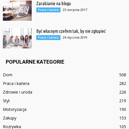
Zarabianie na blogu
25 sierpnia 2017
Praca i kariera
Być własnym szefem tak, by nie zgłupieć
24 stycznia 2019
Praca i kariera
POPULARNE KATEGORIE
Dom
508
Praca i kariera
282
Zdrowie i uroda
226
Styl
219
Motoryzacja
190
Zakupy
153
Rozrywka
105