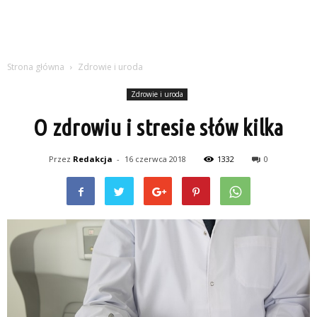
Strona główna
Zdrowie i uroda
Zdrowie i uroda
O zdrowiu i stresie słów kilka
Przez
Redakcja
-
16 czerwca 2018
1332
0