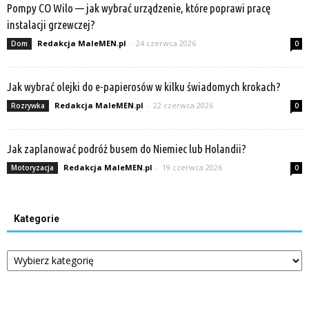
Pompy CO Wilo — jak wybrać urządzenie, które poprawi pracę
instalacji grzewczej?
Redakcja MaleMEN.pl
-
24 czerwca 2026
Dom
0
Jak wybrać olejki do e-papierosów w kilku świadomych krokach?
Redakcja MaleMEN.pl
-
22 czerwca 2026
Rozrywka
0
Jak zaplanować podróż busem do Niemiec lub Holandii?
Redakcja MaleMEN.pl
-
19 czerwca 2026
Motoryzacja
0
Kategorie
Kategorie