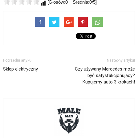
[Głosów:0 Średnia:0/5]
Poprzedni artykuł
Następny artykuł
Sklep elektryczny
Czy używany Mercedes może
być satysfakcjonujący?
Kupujemy auto 3 krokach!