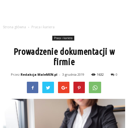
Strona główna
Praca i kariera
Praca i kariera
Prowadzenie dokumentacji w
firmie
Przez
Redakcja MaleMEN.pl
-
3 grudnia 2019
1632
0