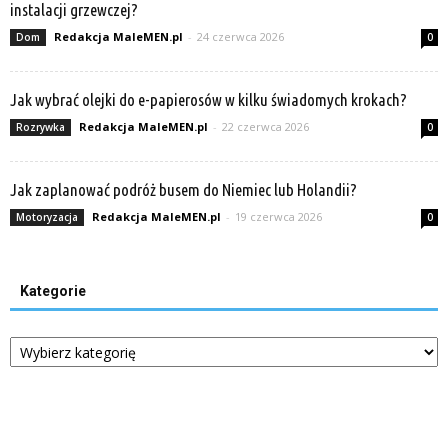
instalacji grzewczej?
Redakcja MaleMEN.pl
-
24 czerwca 2026
Dom
0
Jak wybrać olejki do e-papierosów w kilku świadomych krokach?
Redakcja MaleMEN.pl
-
22 czerwca 2026
Rozrywka
0
Jak zaplanować podróż busem do Niemiec lub Holandii?
Redakcja MaleMEN.pl
-
19 czerwca 2026
Motoryzacja
0
Kategorie
Kategorie