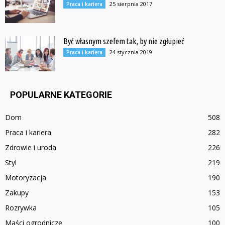
25 sierpnia 2017
Praca i kariera
Być własnym szefem tak, by nie zgłupieć
24 stycznia 2019
Praca i kariera
POPULARNE KATEGORIE
Dom
508
Praca i kariera
282
Zdrowie i uroda
226
Styl
219
Motoryzacja
190
Zakupy
153
Rozrywka
105
Maści ogrodnicze
100