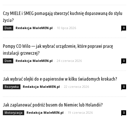
Czy MIELE i SMEG pomagają stworzyć kuchnię dopasowaną do stylu
życia?
Redakcja MaleMEN.pl
-
10 lipca 2026
Dom
0
Pompy CO Wilo — jak wybrać urządzenie, które poprawi pracę
instalacji grzewczej?
Redakcja MaleMEN.pl
-
24 czerwca 2026
Dom
0
Jak wybrać olejki do e-papierosów w kilku świadomych krokach?
Redakcja MaleMEN.pl
-
22 czerwca 2026
Rozrywka
0
Jak zaplanować podróż busem do Niemiec lub Holandii?
Redakcja MaleMEN.pl
-
19 czerwca 2026
Motoryzacja
0