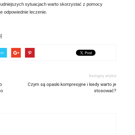
rudniejszych sytuacjach warto skorzystać z pomocy
je odpowiednie leczenie.
]
ter
Następny artykuł
co
Czym są opaski kompresyjne i kiedy warto je
go
stosować?