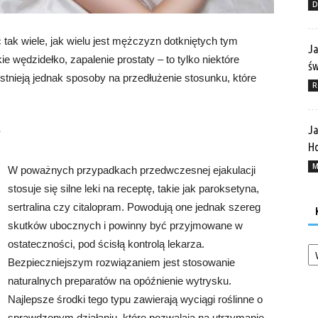
D
k wiele, jak wielu jest mężczyzn dotkniętych tym
Ja
e wędzidełko, zapalenie prostaty – to tylko niektóre
ś
stnieją jednak sposoby na przedłużenie stosunku, które
R
Ja
?
Ho
M
W poważnych przypadkach przedwczesnej ejakulacji
stosuje się silne leki na receptę, takie jak paroksetyna,
sertralina czy citalopram. Powodują one jednak szereg
skutków ubocznych i powinny być przyjmowane w
Ka
ostateczności, pod ścisłą kontrolą lekarza.
Bezpieczniejszym rozwiązaniem jest stosowanie
naturalnych preparatów na opóźnienie wytrysku.
Najlepsze środki tego typu zawierają wyciągi roślinne o
sprawdzonym działaniu, które pozwalają na utrzymanie