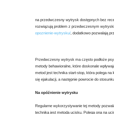
na przedwczesny wytrysk dostępnych bez recept
rozwiązują problem z przedwczesnym wytrys
opoznienie-wytrysku/
, dodatkowo pozwalają pr
Przedwczesny wytrysk ma często podłoże psyc
metody behawioralne, które doskonale wpływają
metod jest technika start-stop, która polega n
się ejakulacji, a następnie powrocie do stosunku
Na opóźnienie wytrysku
Regularne wykorzystywanie tej metody pozwal
techniką jest metoda ucisku. Polega ona na ucis