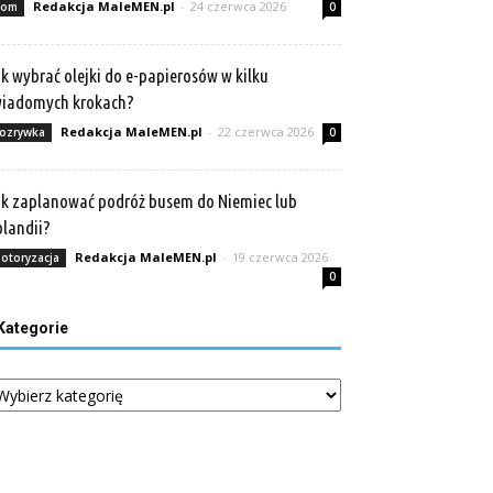
Redakcja MaleMEN.pl
-
24 czerwca 2026
om
0
k wybrać olejki do e-papierosów w kilku
wiadomych krokach?
Redakcja MaleMEN.pl
-
22 czerwca 2026
ozrywka
0
k zaplanować podróż busem do Niemiec lub
landii?
Redakcja MaleMEN.pl
-
19 czerwca 2026
otoryzacja
0
Kategorie
tegorie