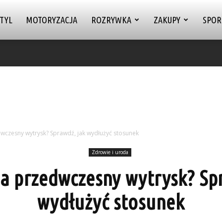
TYL
MOTORYZACJA
ROZRYWKA
ZAKUPY
SPOR
dwczesny wytrysk? Sprawdź, jak wydłużyć stosunek
Zdrowie i uroda
na przedwczesny wytrysk? Sp
wydłużyć stosunek