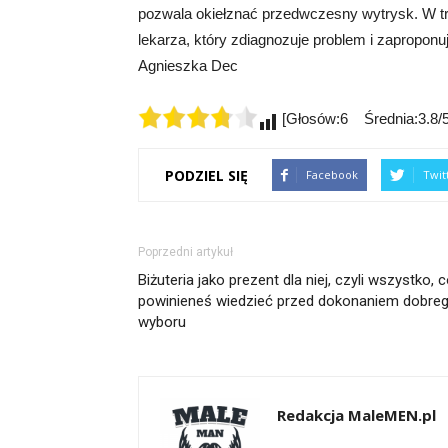
pozwala okiełznać przedwczesny wytrysk. W t
lekarza, który zdiagnozuje problem i zaproponu
Agnieszka Dec
[Głosów:6 Średnia:3.8/5
PODZIEL SIĘ
Facebook
Twit
Poprzedni artykuł
Biżuteria jako prezent dla niej, czyli wszystko, 
powinieneś wiedzieć przed dokonaniem dobre
wyboru
Redakcja MaleMEN.pl