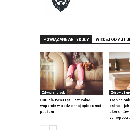
POWIĄZANE ARTYKUŁY
WIĘCEJ OD AUTO
Zdrowie i uroda
Zdrowie i u
CBD dla zwierząt – naturalne
Trening onli
wsparcie w codziennej opiece nad
online – ja
pupilem
elementów r
samopoczu