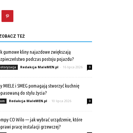
ZOBACZ TEŻ
k gumowe kliny najazdowe zwiększają
zpieczeństwo podczas postoju pojazdu?
Redakcja MaleMEN.pl
-
16 lipca 2026
otoryzacja
0
y MIELE i SMEG pomagają stworzyć kuchnię
pasowaną do stylu życia?
Redakcja MaleMEN.pl
-
10 lipca 2026
om
0
mpy CO Wilo — jak wybrać urządzenie, które
prawi pracę instalacji grzewczej?