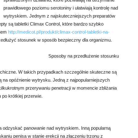
prawidłowego poziomu serotoniny i ułatwiają kontrolę nad
wytryskiem. Jednym z najskuteczniejszych preparatów
y są tabletki Climax Control, które bardzo szybko
kiem
http://medicot.pl/produkt/climax-control-tabletki-na-
zedłużyć stosunek w sposób bezpieczny dla organizmu.
Sposoby na przedłużenie stosunku
hiczne. W takich przypadkach szczególnie skuteczne są
 na opóźnienie wytrysku. Jedną z najpopularniejszych
a kilkukrotnym przerywaniu penetracji w momencie zbliżania
 po krótkiej przerwie.
a odzyskać panowanie nad wytryskiem. Inną popularną
kaniu penisa w stanie erekcji na złączeniu trzonu z