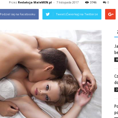
Przez
Redakcja MaleMEN.pl
-
7 listopada 2017
3746
0
Podziel się na Facebooku
Tweet (Ćwierkaj) na Twitterze
Ja
be
M
Cz
do
D
Po
po