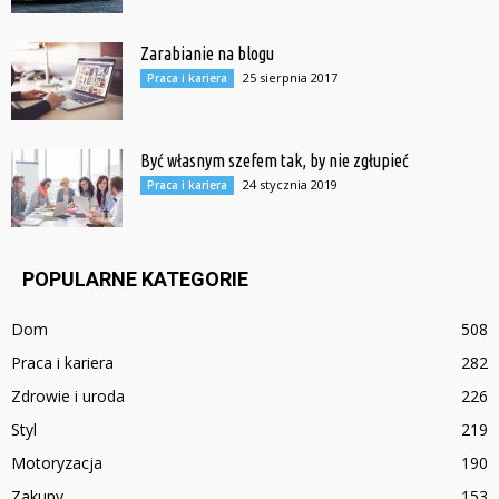
Zarabianie na blogu
25 sierpnia 2017
Praca i kariera
Być własnym szefem tak, by nie zgłupieć
24 stycznia 2019
Praca i kariera
POPULARNE KATEGORIE
Dom
508
Praca i kariera
282
Zdrowie i uroda
226
Styl
219
Motoryzacja
190
Zakupy
153