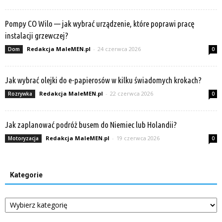
Pompy CO Wilo — jak wybrać urządzenie, które poprawi pracę
instalacji grzewczej?
Redakcja MaleMEN.pl
-
24 czerwca 2026
Dom
0
Jak wybrać olejki do e-papierosów w kilku świadomych krokach?
Redakcja MaleMEN.pl
-
22 czerwca 2026
Rozrywka
0
Jak zaplanować podróż busem do Niemiec lub Holandii?
Redakcja MaleMEN.pl
-
19 czerwca 2026
Motoryzacja
0
Kategorie
Kategorie