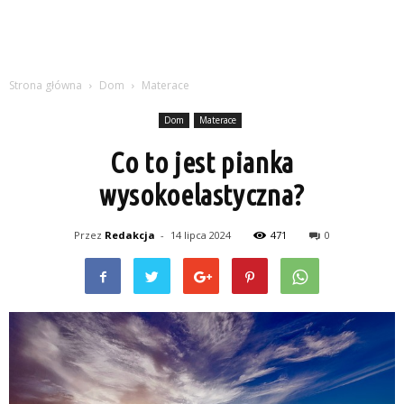
Strona główna
Dom
Materace
Dom
Materace
Co to jest pianka
wysokoelastyczna?
Przez
Redakcja
-
14 lipca 2024
471
0