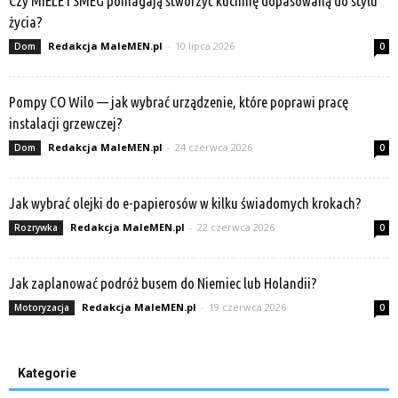
Czy MIELE i SMEG pomagają stworzyć kuchnię dopasowaną do stylu
życia?
Redakcja MaleMEN.pl
-
10 lipca 2026
Dom
0
Pompy CO Wilo — jak wybrać urządzenie, które poprawi pracę
instalacji grzewczej?
Redakcja MaleMEN.pl
-
24 czerwca 2026
Dom
0
Jak wybrać olejki do e-papierosów w kilku świadomych krokach?
Redakcja MaleMEN.pl
-
22 czerwca 2026
Rozrywka
0
Jak zaplanować podróż busem do Niemiec lub Holandii?
Redakcja MaleMEN.pl
-
19 czerwca 2026
Motoryzacja
0
Kategorie