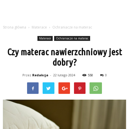
Strona główna
Materace
Ochraniacze na materac
Materace
Ochraniacze na materac
Czy materac nawierzchniowy jest
dobry?
Przez
Redakcja
-
22 lutego 2024
550
0