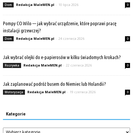
Redakcja MaleMEN.pl
-
10 lipca 2026
Dom
0
Pompy CO Wilo — jak wybrać urządzenie, które poprawi pracę
instalacji grzewczej?
Redakcja MaleMEN.pl
-
24 czerwca 2026
Dom
0
Jak wybrać olejki do e-papierosów w kilku świadomych krokach?
Redakcja MaleMEN.pl
-
22 czerwca 2026
Rozrywka
0
Jak zaplanować podróż busem do Niemiec lub Holandii?
Redakcja MaleMEN.pl
-
19 czerwca 2026
Motoryzacja
0
Kategorie
Kategorie