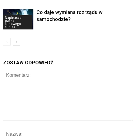
Co daje wymiana rozrządu w
Napinacze
samochodzie?
paska
klinowego
silnika
ZOSTAW ODPOWIEDŹ