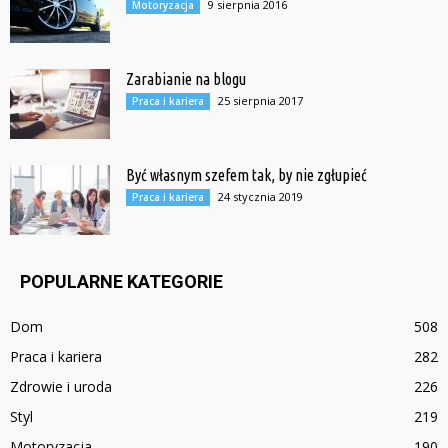
9 sierpnia 2016
Motoryzacja
Zarabianie na blogu
25 sierpnia 2017
Praca i kariera
Być własnym szefem tak, by nie zgłupieć
24 stycznia 2019
Praca i kariera
POPULARNE KATEGORIE
Dom
508
Praca i kariera
282
Zdrowie i uroda
226
Styl
219
Motoryzacja
190