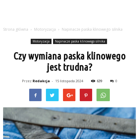
Strona główna
Motoryzacja
Napinacze paska klinowego silnika
Motoryzacja
Napinacze paska klinowego silnika
Czy wymiana paska klinowego
jest trudna?
Przez
Redakcja
-
15 listopada 2024
639
0