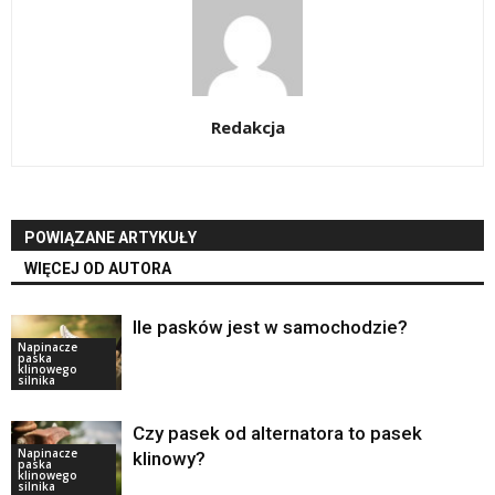
Redakcja
POWIĄZANE ARTYKUŁY
WIĘCEJ OD AUTORA
Ile pasków jest w samochodzie?
Napinacze
paska
klinowego
silnika
Czy pasek od alternatora to pasek
Napinacze
klinowy?
paska
klinowego
silnika