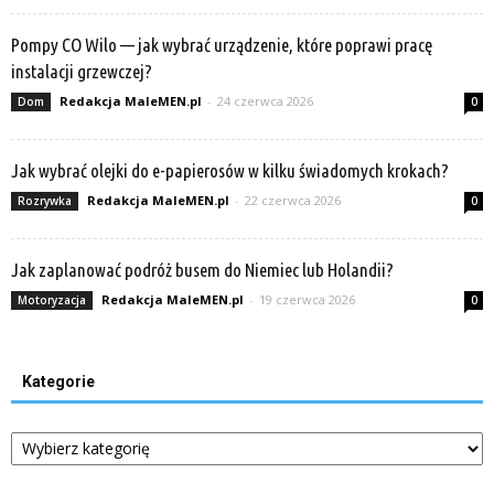
Pompy CO Wilo — jak wybrać urządzenie, które poprawi pracę
instalacji grzewczej?
Redakcja MaleMEN.pl
-
24 czerwca 2026
Dom
0
Jak wybrać olejki do e-papierosów w kilku świadomych krokach?
Redakcja MaleMEN.pl
-
22 czerwca 2026
Rozrywka
0
Jak zaplanować podróż busem do Niemiec lub Holandii?
Redakcja MaleMEN.pl
-
19 czerwca 2026
Motoryzacja
0
Kategorie
Kategorie