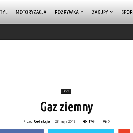
TYL
MOTORYZACJA
ROZRYWKA
ZAKUPY
SPOR
Dom
Gaz ziemny
Przez
Redakcja
-
28 maja 2018
1764
0