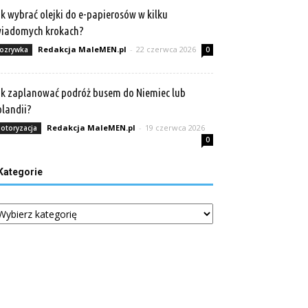
k wybrać olejki do e-papierosów w kilku
wiadomych krokach?
Redakcja MaleMEN.pl
-
22 czerwca 2026
ozrywka
0
k zaplanować podróż busem do Niemiec lub
landii?
Redakcja MaleMEN.pl
-
19 czerwca 2026
otoryzacja
0
Kategorie
tegorie