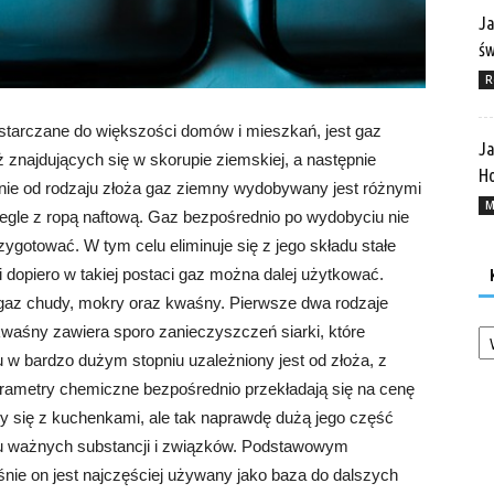
Ja
ś
R
starczane do większości domów i mieszkań, jest gaz
Ja
 znajdujących się w skorupie ziemskiej, a następnie
Ho
nie od rodzaju złoża gaz ziemny wydobywany jest różnymi
M
egle z ropą naftową. Gaz bezpośrednio po wydobyciu nie
zygotować. W tym celu eliminuje się z jego składu stałe
i dopiero w takiej postaci gaz można dalej użytkować.
 gaz chudy, mokry oraz kwaśny. Pierwsze dwa rodzaje
Ka
kwaśny zawiera sporo zanieczyszczeń siarki, które
w bardzo dużym stopniu uzależniony jest od złoża, z
arametry chemiczne bezpośrednio przekładają się na cenę
y się z kuchenkami, ale tak naprawdę dużą jego część
lu ważnych substancji i związków. Podstawowym
śnie on jest najczęściej używany jako baza do dalszych