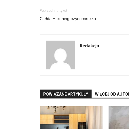
Poprzedni artykuł
Giełda – trening czyni mistrza
Redakcja
POWIĄZANE ARTYKUŁY
WIĘCEJ OD AUTO