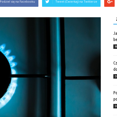
Podziel się na Facebooku
Tweet (Ćwierkaj) na Twitterze
Ja
be
M
Cz
do
D
Po
po
D