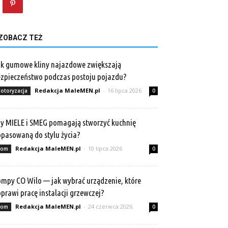
ZOBACZ TEŻ
k gumowe kliny najazdowe zwiększają
zpieczeństwo podczas postoju pojazdu?
Redakcja MaleMEN.pl
-
16 lipca 2026
otoryzacja
0
y MIELE i SMEG pomagają stworzyć kuchnię
pasowaną do stylu życia?
Redakcja MaleMEN.pl
-
10 lipca 2026
om
0
mpy CO Wilo — jak wybrać urządzenie, które
prawi pracę instalacji grzewczej?
Redakcja MaleMEN.pl
-
24 czerwca 2026
om
0