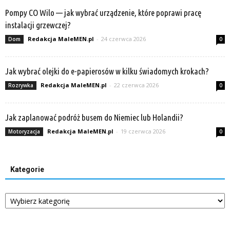
Pompy CO Wilo — jak wybrać urządzenie, które poprawi pracę
instalacji grzewczej?
Redakcja MaleMEN.pl
-
24 czerwca 2026
Dom
0
Jak wybrać olejki do e-papierosów w kilku świadomych krokach?
Redakcja MaleMEN.pl
-
22 czerwca 2026
Rozrywka
0
Jak zaplanować podróż busem do Niemiec lub Holandii?
Redakcja MaleMEN.pl
-
19 czerwca 2026
Motoryzacja
0
Kategorie
Kategorie