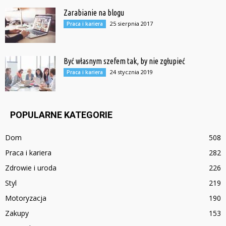
Zarabianie na blogu
25 sierpnia 2017
Praca i kariera
Być własnym szefem tak, by nie zgłupieć
24 stycznia 2019
Praca i kariera
POPULARNE KATEGORIE
Dom
508
Praca i kariera
282
Zdrowie i uroda
226
Styl
219
Motoryzacja
190
Zakupy
153