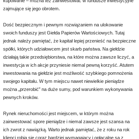
kupowanie – można też zainwestować w fundusze inwestycyjne
zajmujące się jego obrotem.
Dość bezpiecznym i pewnym rozwiązaniem na ulokowanie
swoich funduszy jest Giełda Papierów Wartościowych. Tutaj
jednak należy pamiętać, że kapitał lepiej przenieść na bezpieczne
spółki, których udziałowcem jest skarb państwa. Na giełdzie
działają takie przedsiębiorstwa, na które można zawsze liczyć, a
inwestycja w ich akcje przyniesie niemal pewną korzyść. Atutem
inwestowania na giełdzie jest możliwość szybkiego pomnożenia
swojego kapitału. W tym miejscu nawet niewielkie pieniądze
można „przerobić” na duże sumy, pod warunkiem wykonywania
pewnych kroków.
Rynek nieruchomości jest miejscem, w którym można
zainwestować spore pieniądze i niemal zawsze jest szansa na
ich zwrot z nawiązką. Warto jednak pamiętać, że z roku na rok
klienci robią się coraz bardziej wymagający i opłacalne są z