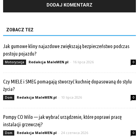
ZOBACZ TEŻ
Jak gumowe kliny najazdowe zwiększają bezpieczeństwo podczas
postoju pojazdu?
Redakcja MaleMEN.pl
-
16 lipca 2026
Motoryzacja
0
Czy MIELE i SMEG pomagają stworzyć kuchnię dopasowaną do stylu
życia?
Redakcja MaleMEN.pl
-
10 lipca 2026
Dom
0
Pompy CO Wilo — jak wybrać urządzenie, które poprawi pracę
instalacji grzewczej?
Redakcja MaleMEN.pl
-
24 czerwca 2026
Dom
0