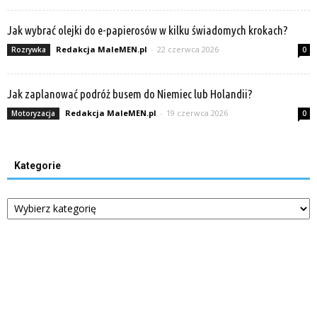
Jak wybrać olejki do e-papierosów w kilku świadomych krokach?
Redakcja MaleMEN.pl
-
22 czerwca 2026
Rozrywka
0
Jak zaplanować podróż busem do Niemiec lub Holandii?
Redakcja MaleMEN.pl
-
19 czerwca 2026
Motoryzacja
0
Kategorie
Kategorie