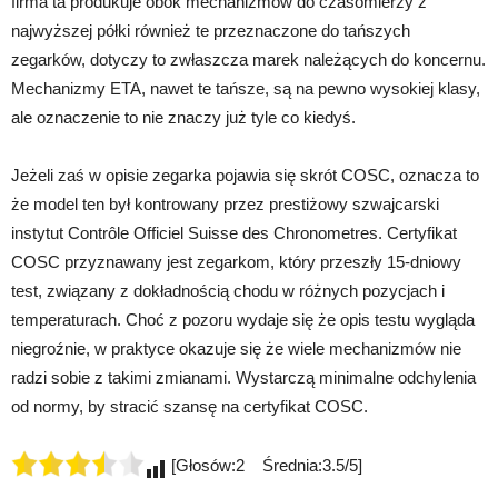
firma ta produkuje obok mechanizmów do czasomierzy z
najwyższej półki również te przeznaczone do tańszych
zegarków, dotyczy to zwłaszcza marek należących do koncernu.
Mechanizmy ETA, nawet te tańsze, są na pewno wysokiej klasy,
ale oznaczenie to nie znaczy już tyle co kiedyś.
Jeżeli zaś w opisie zegarka pojawia się skrót COSC, oznacza to
że model ten był kontrowany przez prestiżowy szwajcarski
instytut Contrôle Officiel Suisse des Chronometres. Certyfikat
COSC przyznawany jest zegarkom, który przeszły 15-dniowy
test, związany z dokładnością chodu w różnych pozycjach i
temperaturach. Choć z pozoru wydaje się że opis testu wygląda
niegroźnie, w praktyce okazuje się że wiele mechanizmów nie
radzi sobie z takimi zmianami. Wystarczą minimalne odchylenia
od normy, by stracić szansę na certyfikat COSC.
[Głosów:2 Średnia:3.5/5]