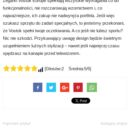
Zegarki Vostok Europe spełniają wszystkie wymagania co do
funkcjonalności, nie rozczarowują wzornictwem i, co
najważniejsze, ich zakup nie nadwyręża portfela. Jeśli więc
szukasz sprzętu do zadań specjalnych, to jesteśmy przekonani,
że Vostok spełni twoje oczekiwania. A co jeśli nie lubisz sportu?
Nic nie szkodzi. Przykuwający uwagę design będzie świetnym
uzupełnieniem luźnych stylizacji – nawet jeśli najwięcej czasu
spędzasz na kanapie przed telewizorem.
[Głosów:2 Średnia:5/5]
Poprzedni artykuł
Następny artykuł