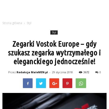
Strona główna
Styl
Styl
Zegarki Vostok Europe – gdy
szukasz zegarka wytrzymałego i
eleganckiego jednocześnie!
Przez
Redakcja MaleMEN.pl
-
29 stycznia 2018
3672
0