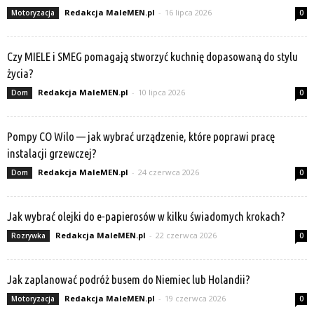
Redakcja MaleMEN.pl
-
16 lipca 2026
Motoryzacja
0
Czy MIELE i SMEG pomagają stworzyć kuchnię dopasowaną do stylu
życia?
Redakcja MaleMEN.pl
-
10 lipca 2026
Dom
0
Pompy CO Wilo — jak wybrać urządzenie, które poprawi pracę
instalacji grzewczej?
Redakcja MaleMEN.pl
-
24 czerwca 2026
Dom
0
Jak wybrać olejki do e-papierosów w kilku świadomych krokach?
Redakcja MaleMEN.pl
-
22 czerwca 2026
Rozrywka
0
Jak zaplanować podróż busem do Niemiec lub Holandii?
Redakcja MaleMEN.pl
-
19 czerwca 2026
Motoryzacja
0