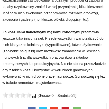
wszechstronne zastosowanie, a poza tym producenci zadbali o
to, aby użytkownicy znaleźli w niej przynajmniej kilka kieszonek.
Można w nich swobodnie przechowywać rozmaite drobiazgi,
akcesoria i gadżety (np. klucze, ołówki, długopisy, itd.).
Za
koszulami flanelowymi męskimi roboczymi
przemawia
jeszcze kilka innych zalet. Przede wszystkim warto zaliczyć do
nich klasyczne kołnierzyki (wyprofilowane), łatwe użytkowanie
(zapinanie na guziki) oraz możliwość zamawiania w ilościach
hurtowych (np. dla wszystkich pracowników zakładów
przemysłowych lub produkcyjnych). Nic nie stoi na przeszkodzie,
aby z takich koszul korzystać w warunkach garażowych i
wykonywać w nich drobne prace naprawcze. Sprawdzają się też
w trakcie remontów i majsterkowania.
[Głosów:0 Średnia:0/5]