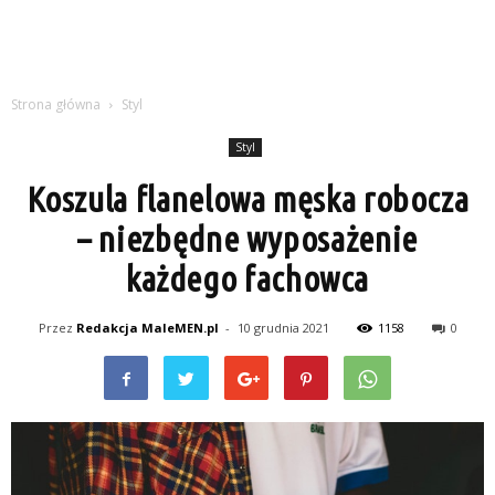
Strona główna
Styl
Styl
Koszula flanelowa męska robocza
– niezbędne wyposażenie
każdego fachowca
Przez
Redakcja MaleMEN.pl
-
10 grudnia 2021
1158
0