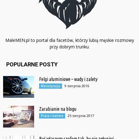
MaleMEN.pl to portal dla facetów, którzy lubią męskie rozmowy
przy dobrym trunku.
POPULARNE POSTY
Felgi aluminiowe – wady i zalety
9 sierpnia 2016
Motoryzacja
Zarabianie na blogu
25 sierpnia 2017
Praca i kariera
Być własnym szefem tak, by nie zgłupieć