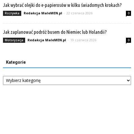
Jak wybrać olejki do e-papierosów w kilku świadomych krokach?
Redakcja MaleMEN.pl
-
22 czerwca 2026
Rozrywka
0
Jak zaplanować podróż busem do Niemiec lub Holandii?
Redakcja MaleMEN.pl
-
19 czerwca 2026
Motoryzacja
0
Kategorie
Kategorie