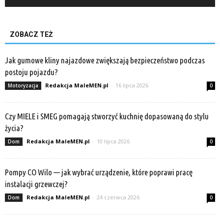
ZOBACZ TEŻ
Jak gumowe kliny najazdowe zwiększają bezpieczeństwo podczas
postoju pojazdu?
Redakcja MaleMEN.pl
-
16 lipca 2026
Motoryzacja
0
Czy MIELE i SMEG pomagają stworzyć kuchnię dopasowaną do stylu
życia?
Redakcja MaleMEN.pl
-
10 lipca 2026
Dom
0
Pompy CO Wilo — jak wybrać urządzenie, które poprawi pracę
instalacji grzewczej?
Redakcja MaleMEN.pl
-
24 czerwca 2026
Dom
0